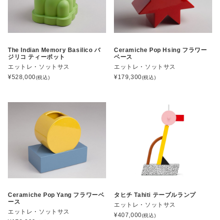
The Indian Memory Basilico バ
Ceramiche Pop Hsing フラワー
ジリコ ティーポット
ベース
エットレ・ソットサス
エットレ・ソットサス
¥
528,000
¥
179,300
(税込)
(税込)
Ceramiche Pop Yang フラワーベ
タヒチ Tahiti テーブルランプ
ース
エットレ・ソットサス
エットレ・ソットサス
¥
407,000
(税込)