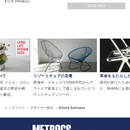
¥
179,300
(税込)
SOLD OUT
べて
リゾートチェアの定番
革命をもたらし
詞 ジョエ・コロン
西海岸・メキシコで1960年代からア
現代の折りたたみ
誕生の歴史や構
ウトドア家具として親しまれていたラ
た、MoMAにも
く解説。
ウンジチェアシリーズ。
トップページ
デザイナー紹介
Ettore Sottsass