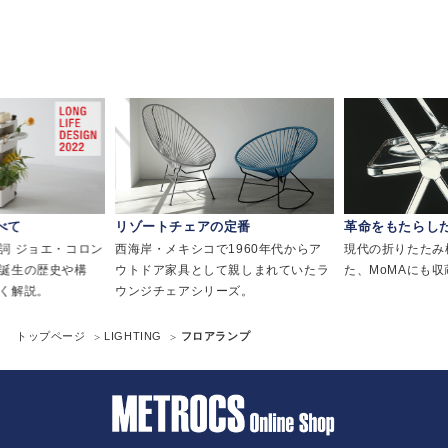
べて
リゾートチェアの定番
革命をもたらし
詞 ジョエ・コロン
西海岸・メキシコで1960年代からア
現代の折りたたみ
誕生の歴史や構
ウトドア家具として親しまれていたラ
た、MoMAにも
く解説。
ウンジチェアシリーズ。
トップページ
LIGHTING
フロアランプ