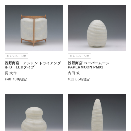
キャンペーン中
キャンペーン中
浅野商店 アンドン トライアング
浅野商店 ペーパームーン
ル B LEDタイプ
PAPERMOON PM01
長 大作
内田 繁
¥
40,700
¥
12,650
(税込)
(税込)