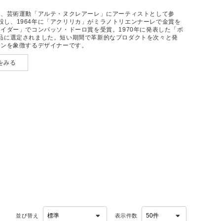
1年、芸術運動「アルテ・ヌクレアーレ」にアーティストとして参
設し、1964年に「アクリリカ」がミラノトリエンナーレで金賞を
パイダー」でコンパッソ・ドーロ賞を受賞。1970年に発表した「ボ
蔵品に選定されました。短い期間で革新的なプロダクトを次々と発
インを象徴するデザイナーです。
をみる
並び替え
表示件数