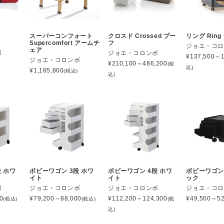
スーパーコンフォート
クロスド Crossed プー
リング Rin
Supercomfort アームチ
フ
ジョエ・コ
ェア
ボ
ジョエ・コロンボ
¥
137,500～1
ジョエ・コロンボ
¥
210,100～486,200
(税
込)
¥
1,185,800
(税込)
込)
 ホワ
ボビーワゴン 3段 ホワ
ボビーワゴン 4段 ホワ
ボビーワゴン 
イト
イト
ック
ボ
ジョエ・コロンボ
ジョエ・コロンボ
ジョエ・コ
0
¥
79,200～88,000
¥
112,200～124,300
¥
49,500～52
(税込)
(税込)
(税
込)