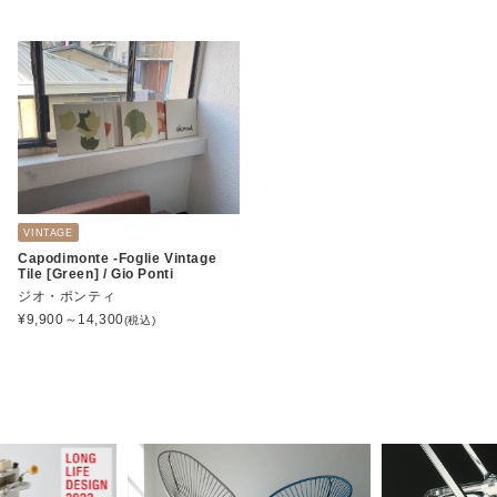
VINTAGE
Capodimonte -Foglie Vintage
Tile [Green] / Gio Ponti
ジオ・ポンティ
¥
9,900～14,300
(税込)