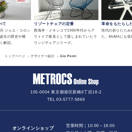
べて
リゾートチェアの定番
革命をもたらし
詞 ジョエ・コロン
西海岸・メキシコで1960年代からア
現代の折りたたみ
誕生の歴史や構
ウトドア家具として親しまれていたラ
た、MoMAにも
く解説。
ウンジチェアシリーズ。
トップページ
デザイナー紹介
Gio Ponti
105-0004 東京都港区新橋6丁目18-2
TEL 03-5777-5866
営業時間｜10:00～18:00
オンラインショップ