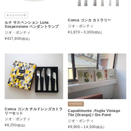
キャンペーン中
Conca コンカ カトラリー
ルナ サスペンション Luna
ジオ・ポンティ
Sospensione ペンダントランプ
¥
1,870～3,300
ジオ・ポンティ
(税込)
¥
437,800
(税込)
VINTAGE
Conca コンカ チルドレンズカトラ
Capodimonte -Foglie Vintage
リーセット
Tile [Orange] / Gio Ponti
ジオ・ポンティ
ジオ・ポンティ
¥
8,250
(税込)
¥
9,900～14,300
(税込)