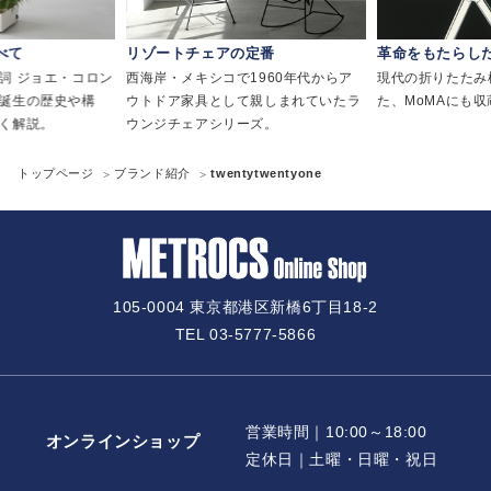
べて
リゾートチェアの定番
革命をもたらし
詞 ジョエ・コロン
西海岸・メキシコで1960年代からア
現代の折りたたみ
誕生の歴史や構
ウトドア家具として親しまれていたラ
た、MoMAにも
く解説。
ウンジチェアシリーズ。
トップページ
ブランド紹介
twentytwentyone
105-0004 東京都港区新橋6丁目18-2
TEL 03-5777-5866
営業時間｜10:00～18:00
オンラインショップ
定休日｜土曜・日曜・祝日