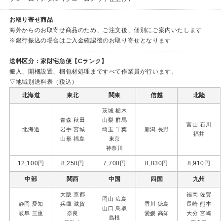
お取り寄せ商品
海外からのお取寄せ商品のため、ご注文後、個別にご案内いたします
※銀行振込の場合はご入金確認後のお取り寄せとなります
送料区分：家財宅急便【Cランク】
搬入、開梱設置、梱包材処理まですべて作業員が行います。
▽地域別送料表（税込）
北海道
東北
関東
信越
北陸
茨城 栃木
青森 秋田
山梨
群馬
富山 石川
北海道
岩手
宮城
埼玉 千葉
新潟 長野
福井
山形 福島
東京
神奈川
12,100円
8,250円
7,700円
8,030円
8,910円
中部
関西
中国
四国
九州
大阪 京都
福岡 佐賀
岡山 広島
静岡 愛知
兵庫 滋賀
香川 徳島
長崎
熊本
山口
鳥取
岐阜 三重
奈良
愛媛 高知
大分 宮崎
島根