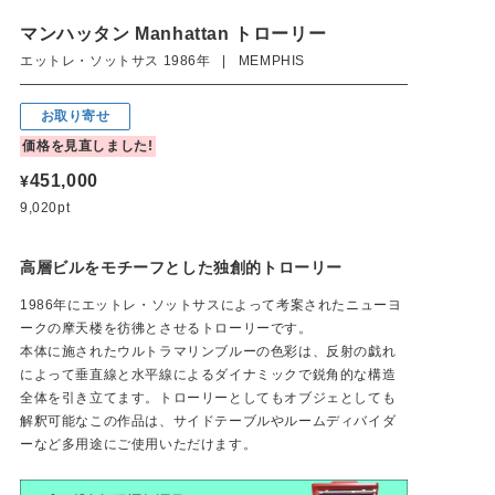
マンハッタン Manhattan トローリー
エットレ・ソットサス 1986年 | MEMPHIS
お取り寄せ
価格を見直しました!
451,000
¥
9,020pt
高層ビルをモチーフとした独創的トローリー
1986年にエットレ・ソットサスによって考案されたニューヨ
ークの摩天楼を彷彿とさせるトローリーです。
本体に施されたウルトラマリンブルーの色彩は、反射の戯れ
によって垂直線と水平線によるダイナミックで鋭角的な構造
全体を引き立てます。トローリーとしてもオブジェとしても
解釈可能なこの作品は、サイドテーブルやルームディバイダ
ーなど多用途にご使用いただけます。