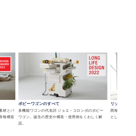
ボビーワゴンのすべて
リゾートチェ
素材とパ
多機能ワゴンの代名詞 ジョエ・コロンボのボビー
西海岸・メキシ
骨格構造
ワゴン。誕生の歴史や構造・使用例をくわしく解
として親しま
説。