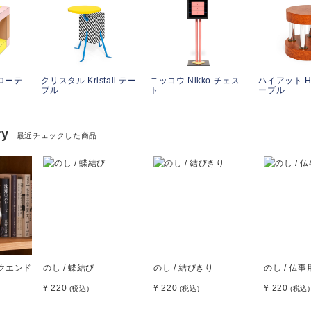
 ローテ
クリスタル Kristall テー
ニッコウ Nikko チェス
ハイアット Hy
ブル
ト
ーブル
ry
最近チェックした商品
ックエンド
のし / 蝶結び
のし / 結びきり
のし / 仏事
¥ 220
¥ 220
¥ 220
(税込)
(税込)
(税込)