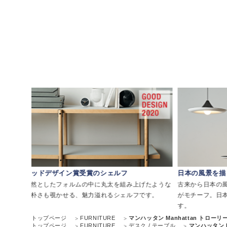
グッドデザイン賞受賞のシェルフ
日本の風景を描
リアミ
整然としたフォルムの中に丸太を組み上げたような
古来から日本の
素朴さも覗かせる、魅力溢れるシェルフです。
がモチーフ。日
す。
トップページ
FURNITURE
マンハッタン Manhattan トローリ
トップページ
FURNITURE
デスク / テーブル
マンハッタン M