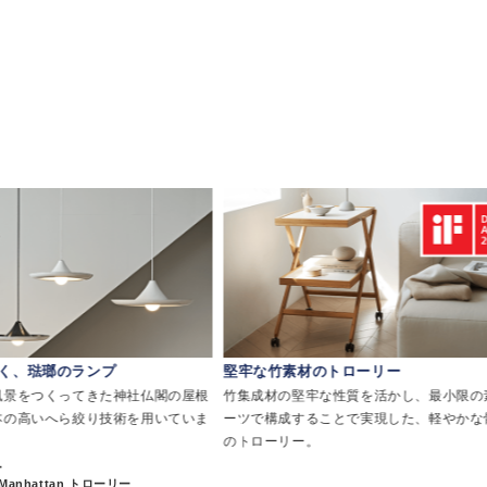
く、琺瑯のランプ
堅牢な竹素材のトローリー
風景をつくってきた神社仏閣の屋根
竹集成材の堅牢な性質を活かし、最小限の
本の高いへら絞り技術を用いていま
ーツで構成することで実現した、軽やかな
のトローリー。
ー
anhattan トローリー