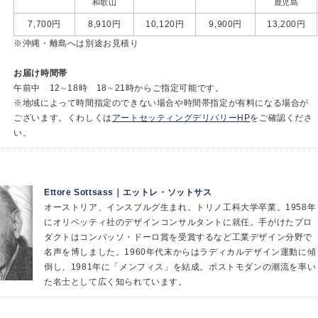
和歌山
鹿児島
7,700円
8,910円
10,120円
9,900円
13,200円
※沖縄・離島へは別途お見積り
お届け時間帯
午前中 12∼18時 18∼21時からご指定可能です。
※地域によって時間指定のできない場合や時間帯指定が有料になる場合が
ございます。くわしくは
アートセッティングデリバリーHP
をご確認くださ
い。
Ettore Sottsass｜エットレ・ソットサス
オーストリア、インスブルグ生まれ。トリノ工科大学卒業。1958年
にオリベッティ社のデザインコンサルタントに就任。手がけたプロ
ダクトはコンパッソ・ドーロ賞を受賞するなど工業デザイン分野で
名声を博しました。1960年代末からはラディカルデザイン運動に傾
倒し、1981年に「メンフィス」を結成。ポストモダンの潮流を率い
た名士として広く知られています。