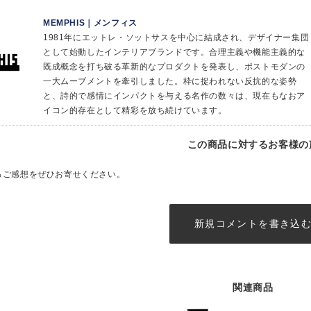
MEMPHIS｜メンフィス
1981年にエットレ・ソットサスを中心に結成され、デザイナー集団
として始動したインテリアブランドです。合理主義や機能主義的な
既成概念を打ち破る革新的なプロダクトを発表し、ポストモダンの
一大ムーブメントを牽引しました。枠に捉われない反抗的な姿勢
と、詩的で感情にインパクトを与える名作の数々は、現在もなおア
イコン的存在として精彩を放ち続けています。
この商品に対するお客様の
るご感想をぜひお寄せください。
新規コメントを書き込
関連商品