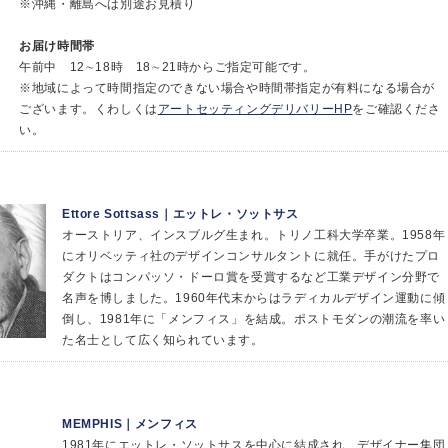
※沖縄・離島へは別途お見積り
お届け時間帯
午前中 12∼18時 18∼21時からご指定可能です。
※地域によって時間指定のできない場合や時間帯指定が有料になる場合が
ございます。くわしくは
アートセッティングデリバリーHP
をご確認くださ
い。
Ettore Sottsass｜エットレ・ソットサス
オーストリア、インスブルグ生まれ。トリノ工科大学卒業。1958年
にオリベッティ社のデザインコンサルタントに就任。手がけたプロ
ダクトはコンパッソ・ドーロ賞を受賞するなど工業デザイン分野で
名声を博しました。1960年代末からはラディカルデザイン運動に傾
倒し、1981年に「メンフィス」を結成。ポストモダンの潮流を率い
た名士として広く知られています。
MEMPHIS｜メンフィス
1981年にエットレ・ソットサスを中心に結成され、デザイナー集団