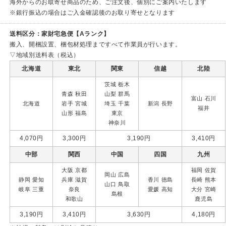
海外からのお取寄せ商品のため、ご注文後、個別にご案内いたします
※銀行振込の場合はご入金確認後のお取り寄せとなります
送料区分：家財宅急便【Aランク】
搬入、開梱設置、梱包材処理まですべて作業員が行います。
▽地域別送料表（税込）
北海道
東北
関東
信越
北陸
茨城 栃木
青森 秋田
山梨
群馬
富山 石川
北海道
岩手
宮城
埼玉 千葉
新潟 長野
福井
山形 福島
東京
神奈川
4,070円
3,300円
3,190円
3,410円
中部
関西
中国
四国
九州
大阪 京都
福岡 佐賀
岡山 広島
静岡 愛知
兵庫 滋賀
香川 徳島
長崎
熊本
山口
鳥取
岐阜 三重
奈良
愛媛 高知
大分 宮崎
島根
和歌山
鹿児島
3,190円
3,410円
3,630円
4,180円