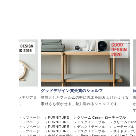
グッドデザイン賞受賞のシェルフ
日本の風景を描
リアミ
整然としたフォルムの中に丸太を組み上げたような
古来から日本の
素朴さも覗かせる、魅力溢れるシェルフです。
がモチーフ。日
す。
トップページ
FURNITURE
クリーム Cream ローテーブル
トップページ
FURNITURE
デスク / テーブル
クリーム Cr
トップページ
FURNITURE
デスク / テーブル
ローテーブル
トップページ
FURNITURE
デスク / テーブル
サイドテーブ
トップページ
デザイナー紹介
Ettore Sottsass
クリーム Cr