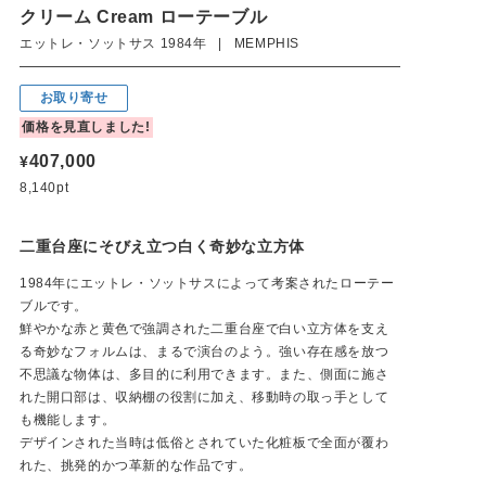
クリーム Cream ローテーブル
エットレ・ソットサス 1984年 | MEMPHIS
お取り寄せ
価格を見直しました!
407,000
¥
8,140pt
二重台座にそびえ立つ白く奇妙な立方体
1984年にエットレ・ソットサスによって考案されたローテー
ブルです。
鮮やかな赤と黄色で強調された二重台座で白い立方体を支え
る奇妙なフォルムは、まるで演台のよう。強い存在感を放つ
不思議な物体は、多目的に利用できます。また、側面に施さ
れた開口部は、収納棚の役割に加え、移動時の取っ手として
も機能します。
デザインされた当時は低俗とされていた化粧板で全面が覆わ
れた、挑発的かつ革新的な作品です。
正面