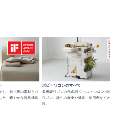
ボビーワゴンのすべて
リゾートチェ
素材とパ
多機能ワゴンの代名詞 ジョエ・コロンボのボビー
西海岸・メキシ
骨格構造
ワゴン。誕生の歴史や構造・使用例をくわしく解
として親しま
説。