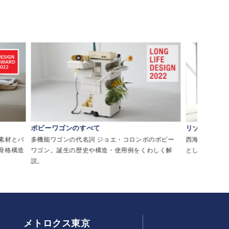
ボビーワゴンのすべて
リゾートチェ
素材とパ
多機能ワゴンの代名詞 ジョエ・コロンボのボビー
西海岸・メキシ
骨格構造
ワゴン。誕生の歴史や構造・使用例をくわしく解
として親しま
説。
メトロクス東京