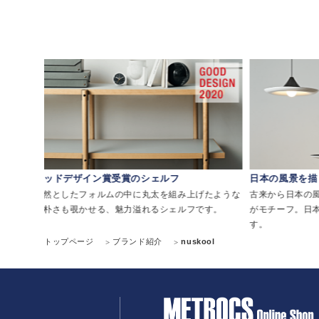
グッドデザイン賞受賞のシェルフ
日本の風景を描
リアミ
整然としたフォルムの中に丸太を組み上げたような
古来から日本の
素朴さも覗かせる、魅力溢れるシェルフです。
がモチーフ。日
す。
トップページ
ブランド紹介
nuskool