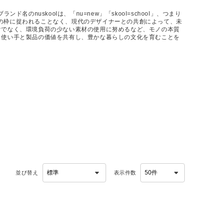
名のnuskoolは、「nu=new」「skool=school」、つまり
のモノの枠に捉われることなく、現代のデザイナーとの共創によって、未
けでなく、環境負荷の少ない素材の使用に努めるなど、モノの本質
。使い手と製品の価値を共有し、豊かな暮らしの文化を育むことを
並び替え
表示件数