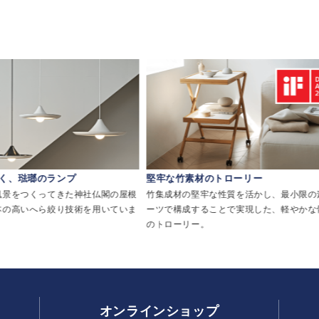
く、琺瑯のランプ
堅牢な竹素材のトローリー
風景をつくってきた神社仏閣の屋根
竹集成材の堅牢な性質を活かし、最小限の
本の高いへら絞り技術を用いていま
ーツで構成することで実現した、軽やかな
のトローリー。
オンラインショップ