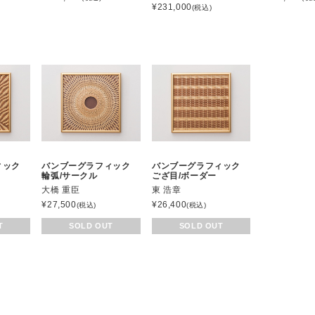
¥
231,000
(税込)
ィック
バンブーグラフィック
バンブーグラフィック
輪弧/サークル
ござ目/ボーダー
大橋 重臣
東 浩章
¥
27,500
¥
26,400
(税込)
(税込)
T
SOLD OUT
SOLD OUT