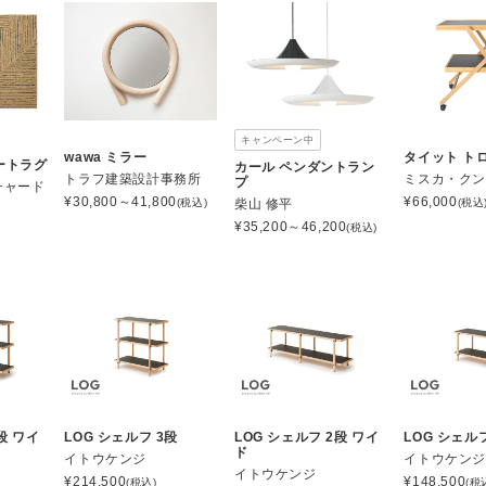
キャンペーン中
wawa ミラー
タイット ト
ュートラグ
カール ペンダントラン
トラフ建築設計事務所
ミスカ・ク
プ
チャード
¥
30,800～41,800
¥
66,000
柴山 修平
(税込)
(税込
¥
35,200～46,200
(税込)
段 ワイ
LOG シェルフ 3段
LOG シェルフ 2段 ワイ
LOG シェル
ド
イトウケンジ
イトウケン
イトウケンジ
¥
214,500
¥
148,500
(税込)
(税