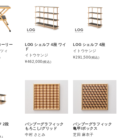
ローリー
LOG シェルフ 4段 ワイ
LOG シェルフ 4段
ド
ンツィ
イトウケンジ
イトウケンジ
¥
291,500
)
(税込)
¥
462,000
(税込)
フ 2段
バンブーグラフィック
バンブーグラフィック
もろこし/グリッド
亀甲/ボックス
ジ
中村 さとみ
芝田 麻衣子
込)