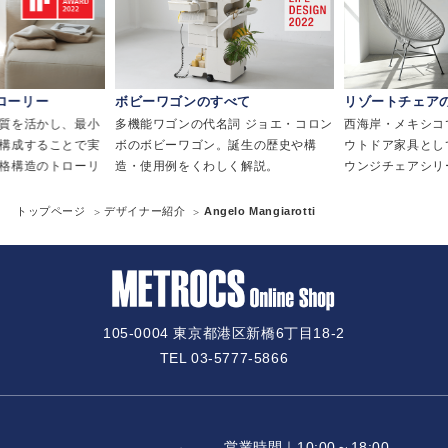
ーワゴンのすべて
リゾートチェアの定番
革命
ワゴンの代名詞 ジョエ・コロン
西海岸・メキシコで1960年代からア
現代
ビーワゴン。誕生の歴史や構
ウトドア家具として親しまれていたラ
た、
用例をくわしく解説。
ウンジチェアシリーズ。
トップページ
デザイナー紹介
Angelo Mangiarotti
105-0004 東京都港区新橋6丁目18-2
TEL 03-5777-5866
営業時間｜10:00～18:00