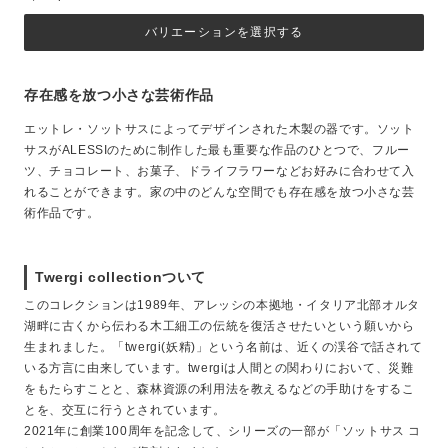
バリエーションを選択する
存在感を放つ小さな芸術作品
エットレ・ソットサスによってデザインされた木製の器です。ソット
サスがALESSIのために制作した最も重要な作品のひとつで、フルー
ツ、チョコレート、お菓子、ドライフラワーなどお好みに合わせて入
れることができます。家の中のどんな空間でも存在感を放つ小さな芸
術作品です。
Twergi collectionついて
このコレクションは1989年、アレッシの本拠地・イタリア北部オルタ
湖畔に古くから伝わる木工細工の伝統を復活させたいという願いから
生まれました。「twergi(妖精)」という名前は、近くの渓谷で話されて
いる方言に由来しています。twergiは人間との関わりにおいて、災難
をもたらすことと、森林資源の利用法を教えるなどの手助けをするこ
とを、交互に行うとされています。
2021年に創業100周年を記念して、シリーズの一部が「ソットサス コ