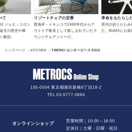
べて
リゾートチェアの定番
革命をもたらし
詞 ジョエ・コロン
西海岸・メキシコで1960年代からア
現代の折りたたみ
誕生の歴史や構
ウトドア家具として親しまれていたラ
た、MoMAにも
く解説。
ウンジチェアシリーズ。
トップページ
KITCHEN
TWERGI センターピース ES15
105-0004 東京都港区新橋6丁目18-2
TEL 03-5777-5866
営業時間｜10:00～18:00
オンラインショップ
定休日｜土曜・日曜・祝日