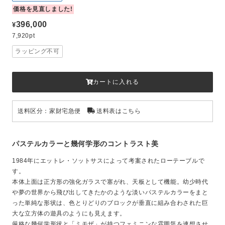
価格を見直しました!
396,000
¥
7,920pt
ラッピング不可
カートに入れる
送料区分：家財宅急便
送料表はこちら
パステルカラーと幾何学形のコントラスト美
1984年にエットレ・ソットサスによって考案されたローテーブルで
す。
本体上面は正方形の強化ガラスで塞がれ、天板として機能。幼少時代
や夢の世界から飛び出してきたかのような淡いパステルカラーをまと
った単純な形状は、色とりどりのブロックが垂直に組み合わされた巨
大な立方体の遊具のようにも見えます。
厳格な幾何学形状と「ミモザ」が持つフェミニンな雰囲気を連想させ