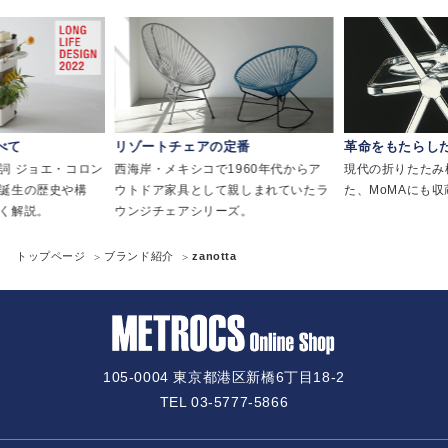
べて
リゾートチェアの定番
革命をもたらし
詞 ジョエ・コロン
西海岸・メキシコで1960年代からア
現代の折りたたみ
誕生の歴史や構
ウトドア家具として親しまれていたラ
た、MoMAにも
く解説。
ウンジチェアシリーズ。
トップページ
ブランド紹介
zanotta
105-0004 東京都港区新橋6丁目18-2
TEL 03-5777-5866