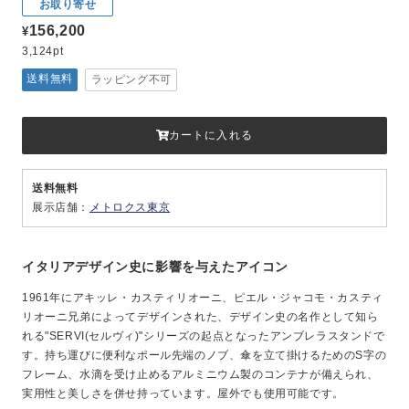
お取り寄せ
156,200
¥
3,124pt
送料無料
ラッピング不可
カートに入れる
送料無料
展示店舗：
メトロクス東京
イタリアデザイン史に影響を与えたアイコン
1961年にアキッレ・カスティリオーニ、ピエル・ジャコモ・カスティ
リオーニ兄弟によってデザインされた、デザイン史の名作として知ら
れる"SERVI(セルヴィ)"シリーズの起点となったアンブレラスタンドで
す。持ち運びに便利なポール先端のノブ、傘を立て掛けるためのS字の
フレーム、水滴を受け止めるアルミニウム製のコンテナが備えられ、
実用性と美しさを併せ持っています。屋外でも使用可能です。