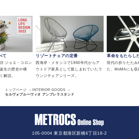
べて
リゾートチェアの定番
革命をもたらし
詞 ジョエ・コロン
西海岸・メキシコで1960年代からア
現代の折りたたみ
誕生の歴史や構
ウトドア家具として親しまれていたラ
た、MoMAにも
く解説。
ウンジチェアシリーズ。
トップページ
INTERIOR GOODS
セルヴォプルーヴィオ アンブレラスタンド
105-0004 東京都港区新橋6丁目18-2