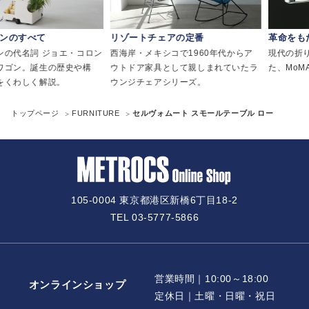
べて
リゾートチェアの定番
革命をもたらし
詞 ジョエ・コロン
西海岸・メキシコで1960年代からア
現代の折りたたみ
誕生の歴史や構
ウトドア家具として親しまれていたラ
た、MoMAにも
く解説。
ウンジチェアシリーズ。
トップページ
FURNITURE
セルヴォムート スモールテーブル ロー
105-0004 東京都港区新橋6丁目18-2
TEL 03-5777-5866
営業時間｜10:00～18:00
オンラインショップ
定休日｜土曜・日曜・祝日