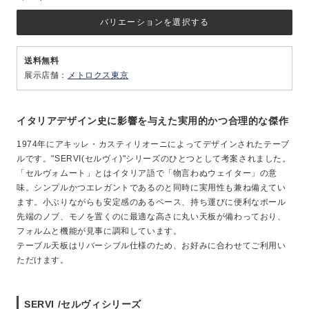
バリエーションを選択する
送料無料
展示店舗：
メトロクス東京
イタリアデザイン史に影響を与えた実用的かつ合理的な傑作
1974年にアキッレ・カスティリオーニによってデザインされたテーブ
ルです。"SERVI(セルヴィ)"シリーズのひとつとして考案されました。
「セルヴォムート」とはイタリア語で「物言わぬウェイター」の意
味。シンプルかつエレガントであるのと同時に実用性も兼ね備えてい
ます。小ぶりながらも安定感のあるベース、持ち運びに便利なポール
先端のノブ、モノを置くのに最適な高さに丸い天板が備わっており、
フォルムと機能が見事に調和しています。
テーブル天板はリバーシブル仕様のため、お好みに合わせてご利用い
ただけます。
SERVI /セルヴィシリーズ