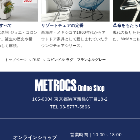
べて
リゾートチェアの定番
革命をもたらし
詞 ジョエ・コロン
西海岸・メキシコで1960年代からア
現代の折りたたみ
誕生の歴史や構
ウトドア家具として親しまれていたラ
た、MoMAにも
く解説。
ウンジチェアシリーズ。
トップページ
RUG
スピンドル ラグ フランネルグレー
105-0004 東京都港区新橋6丁目18-2
TEL 03-5777-5866
営業時間｜10:00～18:00
オンラインショップ