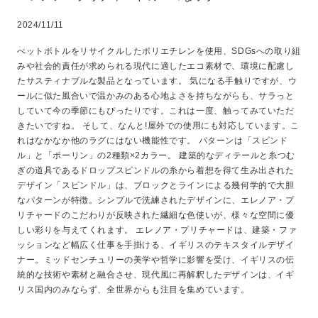
2024/11/11
ぺットボトルをリサイクルしたポリエチレンを使用、SDGsへの取り組
みや社会的責任が求められる現代に適したエコ素材で、環境に配慮し
たサスティナブルな製品となっています。 気になる手触りですが、ウ
ールに似た風合いで温かみのある心地よさを持ちながらも、サラっと
していて今の季節にもぴったりです。これは一度、触ってみていただ
きたいですね。 そして、なんと!屋外での使用にも対応しています。こ
れはなかなか他のラグにはない機能性です。 パターンは「スピンド
ル」と「ポーリン」の2種類×2カラー。 建築的なディテールと糸つむ
ぎの道具であるドロップスピンドルの糸から着想を得て生み出された
デザイン「スピンドル」は、ブロックとラインによる幾何学的で大胆
なパターンが特徴。シンプルで洗練されたデザインに、エレノア・プ
リチャードのこだわりが反映された繊細な色使いが、様々な空間に優
しい彩りを与えてくれます。 エレノア・プリチャードは、建築・ファ
ッションなど幅広く仕事を手掛ける、イギリスのテキスタイルデザイ
ナー。ミッドセンチュリーの美学や哲学に影響を受け、イギリスの伝
統的な技術や素材と融合させ、現代風に再解釈したデザインは、イギ
リス国内のみならず、全世界からも注目を集めています。