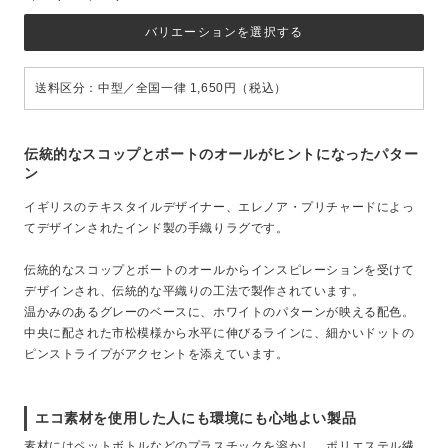
バリエーションを選択する
送料区分：中型／全国一律 1,650円（税込）
伝統的なスコップとボートのオールがヒントになったパター
ン
イギリスのテキスタイルデザイナー、エレノア・プリチャードによっ
てデザインされたインド製の手織りラグです。
伝統的なスコップとボートのオールからインスピレーションを受けて
デザインされ、伝統的な平織りの工法で製作されています。
温かみのあるグレーのベースに、ホワイトのパターンが映える配色。
中央に配された市松模様から水平に伸びるラインに、細かいドットの
ピンストライプがアクセントを添えています。
エコ素材を使用した人にも環境にも心地よい製品
素材にはペットボトルなどのプラスチックを溶かし、ポリエステル繊