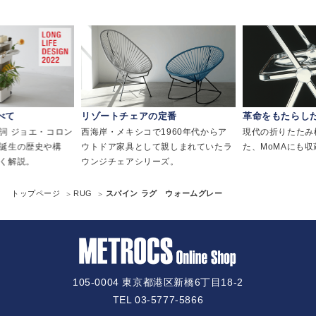
べて
リゾートチェアの定番
革命をもたらし
詞 ジョエ・コロン
西海岸・メキシコで1960年代からア
現代の折りたたみ
誕生の歴史や構
ウトドア家具として親しまれていたラ
た、MoMAにも
く解説。
ウンジチェアシリーズ。
トップページ
RUG
スパイン ラグ ウォームグレー
105-0004 東京都港区新橋6丁目18-2
TEL 03-5777-5866