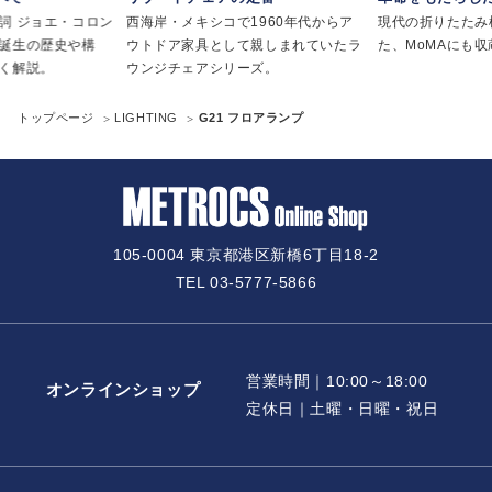
詞 ジョエ・コロン
西海岸・メキシコで1960年代からア
現代の折りたたみ
誕生の歴史や構
ウトドア家具として親しまれていたラ
た、MoMAにも
く解説。
ウンジチェアシリーズ。
トップページ
LIGHTING
G21 フロアランプ
105-0004 東京都港区新橋6丁目18-2
TEL 03-5777-5866
営業時間｜10:00～18:00
オンラインショップ
定休日｜土曜・日曜・祝日