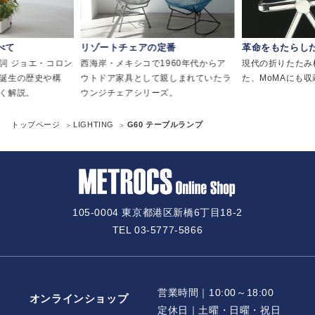
べて
リゾートチェアの定番
革命をもたらし
詞 ジョエ・コロン
西海岸・メキシコで1960年代からア
現代の折りたたみ
誕生の歴史や構
ウトドア家具として親しまれていたラ
た、MoMAにも
く解説。
ウンジチェアシリーズ。
トップページ
LIGHTING
G60 テーブルランプ
105-0004 東京都港区新橋6丁目18-2
TEL 03-5777-5866
営業時間｜10:00～18:00
オンラインショップ
定休日｜土曜・日曜・祝日