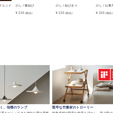
ックエンド
のし / 蝶結び
のし / 結びきり
のし / 仏事
¥ 220
¥ 220
¥ 220
(税込)
(税込)
(税込)
く、琺瑯のランプ
堅牢な竹素材のトローリー
風景をつくってきた神社仏閣の屋根
竹集成材の堅牢な性質を活かし、最小限の