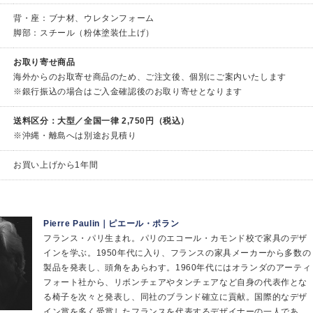
背・座：ブナ材、ウレタンフォーム
脚部：スチール（粉体塗装仕上げ）
お取り寄せ商品
海外からのお取寄せ商品のため、ご注文後、個別にご案内いたします
※銀行振込の場合はご入金確認後のお取り寄せとなります
送料区分：大型／全国一律 2,750円（税込）
※沖縄・離島へは別途お見積り
お買い上げから1年間
Pierre Paulin｜ピエール・ポラン
フランス・パリ生まれ。パリのエコール・カモンド校で家具のデザ
インを学ぶ。1950年代に入り、フランスの家具メーカーから多数の
製品を発表し、頭角をあらわす。1960年代にはオランダのアーティ
フォート社から、リボンチェアやタンチェアなど自身の代表作とな
る椅子を次々と発表し、同社のブランド確立に貢献。国際的なデザ
イン賞を多く受賞したフランスを代表するデザイナーの一人であ