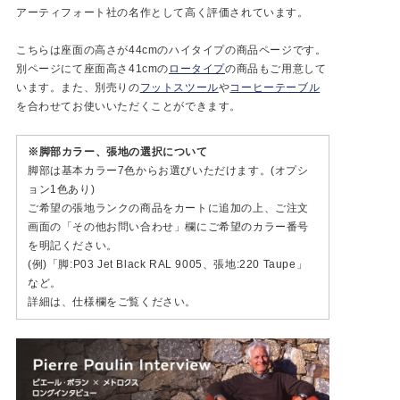
アーティフォート社の名作として高く評価されています。
こちらは座面の高さが44cmのハイタイプの商品ページです。
別ページにて座面高さ41cmの
ロータイプ
の商品もご用意して
います。また、別売りの
フットスツール
や
コーヒーテーブル
を合わせてお使いいただくことができます。
※脚部カラー、張地の選択について
脚部は基本カラー7色からお選びいただけます。(オプシ
ョン1色あり)
ご希望の張地ランクの商品をカートに追加の上、ご注文
画面の「その他お問い合わせ」欄にご希望のカラー番号
を明記ください。
(例)「脚:P03 Jet Black RAL 9005、張地:220 Taupe」
など。
詳細は、仕様欄をご覧ください。