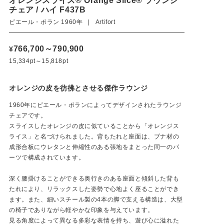
オレンジスライス® Orange Slice® ラウンジ
チェア / ハイ F437B
ピエール・ポラン 1960年 | Artifort
766,700～790,900
¥
15,334pt～15,818pt
オレンジの皮を彷彿とさせる傑作ラウンジ
1960年にピエール・ポランによってデザインされたラウンジ
チェアです。
スライスしたオレンジの皮に似ていることから「オレンジス
ライス」と名づけられました。背もたれと座面は、ブナ材の
成形合板にウレタンと伸縮性のある張地をまとった同一のパ
ーツで構成されています。
深く腰掛けることができる奥行きのある座面と傾斜した背も
たれにより、リラックスした姿勢で心地よく座ることができ
ます。また、細いスチール製の4本の脚で支える構造は、大型
使用イメージ
の椅子でありながら軽やかな印象を与えています。
見る角度によって異なる多彩な表情を持ち、遊び心に溢れた