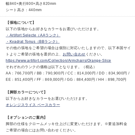
幅840×奥行800×高さ820mm
シート高さ：440mm
【張地について】
以下の張地からお好きなカラーをお選びいただけます。
・Artifort Selecte（AAランク）
・Kvadrat Tonus（BBランク）
その他の張地をご希望の場合は個別に対応いたしますので、以下本国サイ
トよりご希望の張地を選択の上、
お問い合わせ
ください。
https://www.artifort.com/Collection/Armchairs/Orange-Slice
それぞれのランクの価格は以下となります。（税込）
AA：766,700円 / BB：790,900円 / CC：814,000円 / DD：834,900円 /
EE：851,400円 / FF：869,000円 / GG：884,400円 / HH：898,700円
【脚部カラーについて】
以下からお好きなカラーをお選びいただけます。
オレンジスライス ベースカラー
【オプションのご案内】
脚部の仕様をクロームメッキ仕上げに変更いただけます。※要追加料金
ご希望の場合にはお問い合わせください。