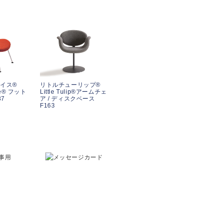
イス®
リトルチューリップ®
ice® フット
Little Tulip®アームチェ
37
ア / ディスクベース
F163