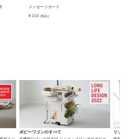
用
メッセージカード
¥ 110
(税込)
ボビーワゴンのすべて
リゾートチェ
素材とパ
多機能ワゴンの代名詞 ジョエ・コロンボのボビー
西海岸・メキシ