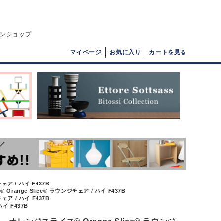
インショップ
マイページ
お気に入り
カートを見る
ェア / ハイ F437B
range Slice® ラウンジチェア / ハイ F437B
ェア / ハイ F437B
イ F437B