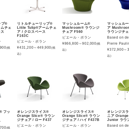
ップ®
リトルチューリップ®
マッシュルーム®
マッシュルー
®アームチェ
Little Tulip®アームチェ
Mushroom® ラウンジ
ア Mushroom
ース
ア / クロスベース
チェア F560
ラウンジチ
F163C
ピエール・ポラン
Based on de
ン
ピエール・ポラン
¥
866,800～902,000
Pierre Pauli
(税
900
¥
431,200～449,900
(税
(税
¥
372,900～3
込)
込)
込)
n® フッ
オレンジスライス®
オレンジスライス®
オレンジスラ
2
Orange Slice® ラウン
Orange Slice® ラウン
ニア Orange 
ジチェア / ロー F437
ジチェア / ハイ F437B
Junior ラ
ン
ピエール・ポラン
ピエール・ポラン
Based on de
700
(税