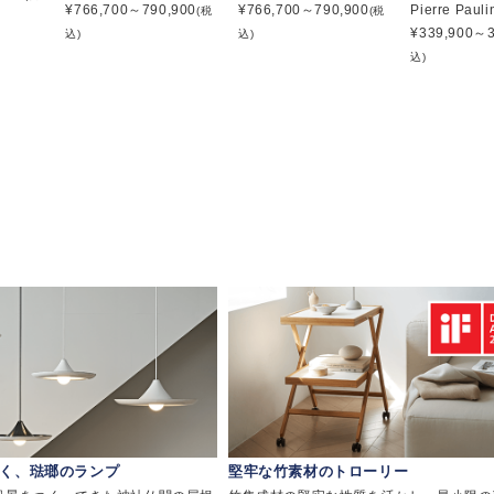
¥
766,700～790,900
¥
766,700～790,900
Pierre Pauli
(税
(税
¥
339,900～3
込)
込)
込)
く、琺瑯のランプ
堅牢な竹素材のトローリー