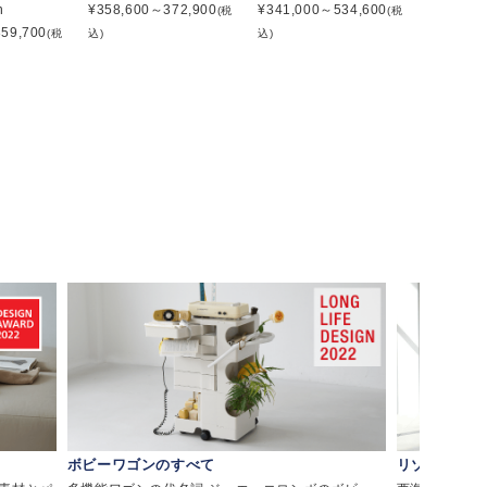
n
¥
358,600～372,900
¥
341,000～534,600
(税
(税
59,700
(税
込)
込)
ボビーワゴンのすべて
リゾートチェ