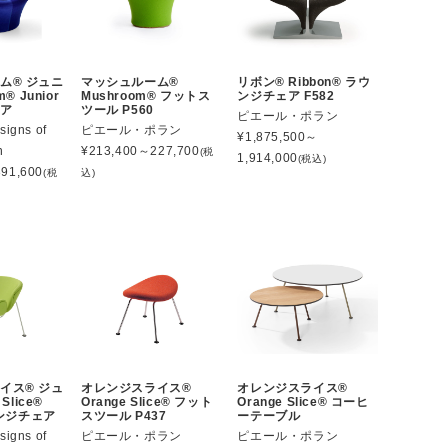
ム® ジュニ
マッシュルーム®
リボン® Ribbon® ラウ
® Junior
Mushroom® フットス
ンジチェア F582
ェア
ツール P560
ピエール・ポラン
signs of
ピエール・ポラン
¥
1,875,500～
n
¥
213,400～227,700
(税
1,914,000
(税込)
91,600
(税
込)
イス® ジュ
オレンジスライス®
オレンジスライス®
Slice®
Orange Slice® フット
Orange Slice® コーヒ
ウンジチェア
スツール P437
ーテーブル
signs of
ピエール・ポラン
ピエール・ポラン