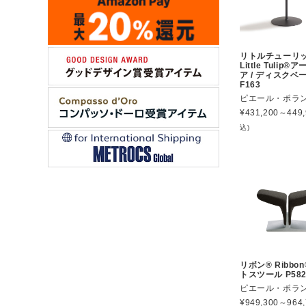
リトルチューリ
Little Tulip
ア / ディスクベ
F163
ピエール・ポラ
¥
431,200～449,
込)
リボン® Ribbo
トスツール P58
ピエール・ポラ
¥
949,300～964,