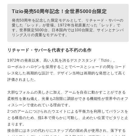
Tizio発売50周年記念！全世界5000台限定
発売50周年を記念した限定モデルとして、リチャード・サパーの
愛した「レッド」が登場。1972年当初原案だった「レッド」で
す。世界限定5000台、日本国内では100台限定、サインとナンバ
リング入りの貴重なモデルです。
リチャード・サパーを代表する不朽の名作
1972年の発表以来、高い人気を誇るデスクスタンド「Tizio」。
ローボルトハロゲンを採用することでベースとシェードの間をコード
レス化した画期的な設計で、デザイン当時は画期的な発想として高く
評価されました。
大胆なフォルムの美しさに加え、アームを自在に動かすことができる
柔軟性を兼ね備え、光量も2段階に調節ができる機能性が世界中のオフ
ィスシーンで使われている理由です。
2つのアームにつけられたウエイトによる平衡力を利用してバランスを
とる構造のため、指1本で滑らかに可動し、止めたい位置でピタリと止
まります。
接合部にはネジの代わりにスナップ式の留め具が使用され、落下する