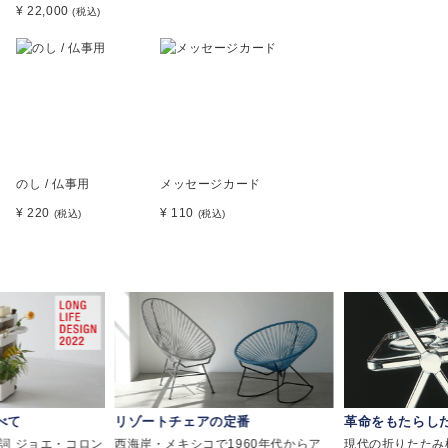
¥ 22,000
(税込)
のし / 仏事用
メッセージカード
¥ 220
¥ 110
(税込)
(税込)
べて
リゾートチェアの定番
革命をもたらし
詞 ジョエ・コロン
西海岸・メキシコで1960年代からア
現代の折りたたみ