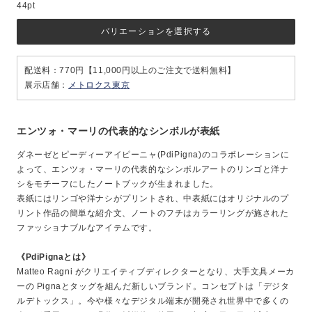
44pt
バリエーションを選択する
配送料：770円【11,000円以上のご注文で送料無料】
展示店舗：
メトロクス東京
エンツォ・マーリの代表的なシンボルが表紙
ダネーゼとピーディーアイピーニャ(PdiPigna)のコラボレーションに
よって、エンツォ・マーリの代表的なシンボルアートのリンゴと洋ナ
シをモチーフにしたノートブックが生まれました。
表紙にはリンゴや洋ナシがプリントされ、中表紙にはオリジナルのプ
リント作品の簡単な紹介文、ノートのフチはカラーリングが施された
ファッショナブルなアイテムです。
《PdiPignaとは》
Matteo Ragni がクリエイティブディレクターとなり、大手文具メーカ
ーの Pignaとタッグを組んだ新しいブランド。コンセプトは「デジタ
ルデトックス」。今や様々なデジタル端末が開発され世界中で多くの