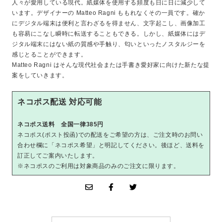
人々が愛用している現代。紙媒体を使用する頻度も日に日に減少して
います。デザイナーの Matteo Ragni ももれなくその一員です。確か
にデジタル端末は便利と言わざるを得ません、文字起こし、画像加工
も容易にこなし瞬時に転送することもできる。しかし、紙媒体にはデ
ジタル端末にはない紙の質感や手触り、匂いといったノスタルジーを
感じとることができます。
Matteo Ragni はそんな現代社会または手書き愛好家に向けた新たな提
案をしていきます。
ネコポス配送 対応可能
ネコポス送料 全国一律385円
ネコポス(ポスト投函)での配送をご希望の方は、ご注文時のお問い
合わせ欄に「ネコポス希望」と明記してください。後ほど、送料を
訂正してご案内いたします。
※ネコポスのご利用は対象商品のみのご注文に限ります。