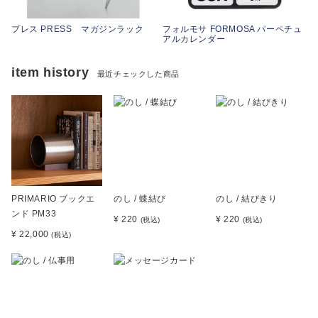
プ
プレス PRESS マガジンラック
フォルモサ FORMOSA パーペチュ
アルカレンダー
item history
最近チェックした商品
PRIMARIO ブックエ
のし / 蝶結び
のし / 結びきり
ンド PM33
¥ 220
¥ 220
(税込)
(税込)
¥ 22,000
(税込)