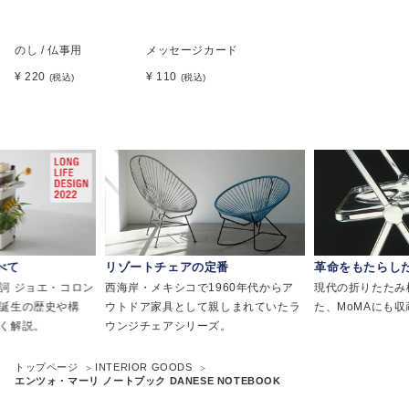
のし / 仏事用
メッセージカード
¥ 220
¥ 110
(税込)
(税込)
べて
リゾートチェアの定番
革命をもたらし
詞 ジョエ・コロン
西海岸・メキシコで1960年代からア
現代の折りたたみ
誕生の歴史や構
ウトドア家具として親しまれていたラ
た、MoMAにも
く解説。
ウンジチェアシリーズ。
トップページ
INTERIOR GOODS
エンツォ・マーリ ノートブック DANESE NOTEBOOK