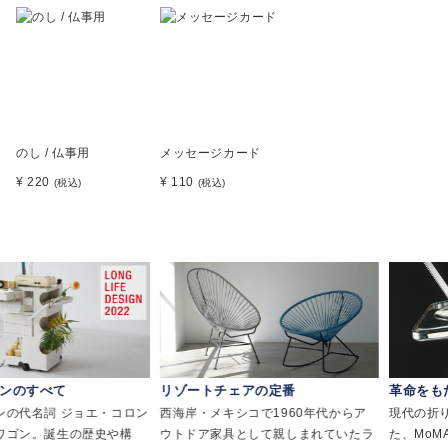
のし / 仏事用
メッセージカード
¥ 220
¥ 110
(税込)
(税込)
べて
リゾートチェアの定番
革命をもたらし
詞 ジョエ・コロン
西海岸・メキシコで1960年代からア
現代の折りたたみ
誕生の歴史や構
ウトドア家具として親しまれていたラ
た、MoMAにも