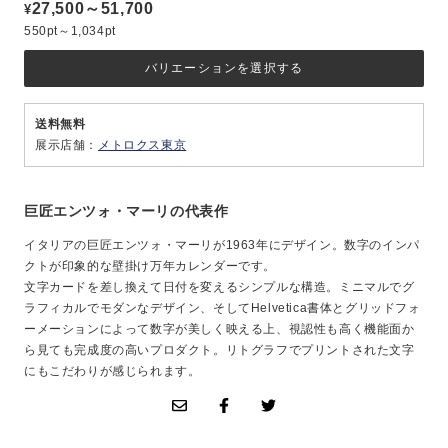
27,500～51,700
¥
550pt～1,034pt
バリエーションを選択する
送料無料
展示店舗：
メトロクス東京
巨匠エンツォ・マーリの代表作
イタリアの巨匠エンツォ・マーリが1963年にデザイン。数字のインパ
クトが印象的な壁掛け万年カレンダーです。
文字カードを差し換えて日付を変えるシンプルな構造。ミニマルでグ
ラフィカルでモダンなデザイン、そしてHelvetica書体とグリッドフォ
ーメーションによって数字が美しく映える上、視認性も高く機能面か
ら見ても完成度の高いプロダクト。リトグラフでプリントされた文字
にもこだわりが感じられます。