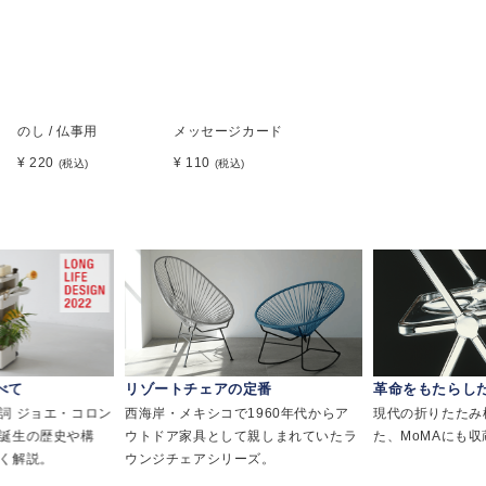
のし / 仏事用
メッセージカード
¥ 220
¥ 110
(税込)
(税込)
べて
リゾートチェアの定番
革命をもたらし
詞 ジョエ・コロン
西海岸・メキシコで1960年代からア
現代の折りたたみ
誕生の歴史や構
ウトドア家具として親しまれていたラ
た、MoMAにも
く解説。
ウンジチェアシリーズ。