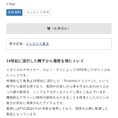
770pt
送料無料
ラッピング不可
（在庫切れ）
展示店舗：
メトロクス東京
18世紀に流行した帽子から着想を得たトレイ
イギリスのデザイナー、ロビン・デイによって1955年にデザインされ
たトレイです。
特徴的な三角形は18世紀に流行した「Tricorne(トリコーン)」という
帽子から着想を得ており、風雨や日差しから身を守るためのせり上が
った縁の形状を、シンプルでモダンなトレイに落とし込んでいます。
機能的なデザインに独特の個性をもたせることを得意としたロビンの
能力が存分に発揮されたアイテムです。
素材にはFSC認証(※)の木材を使用しており、環境や人権に配慮した
製品となっています。