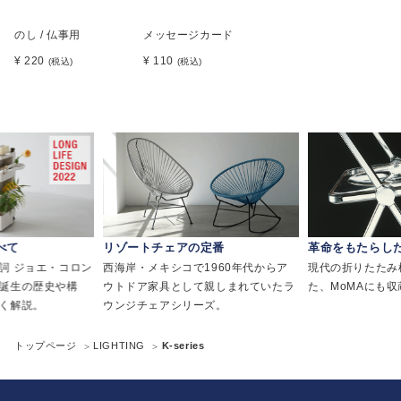
のし / 仏事用
メッセージカード
¥ 220
¥ 110
(税込)
(税込)
べて
リゾートチェアの定番
革命をもたらし
詞 ジョエ・コロン
西海岸・メキシコで1960年代からア
現代の折りたたみ
誕生の歴史や構
ウトドア家具として親しまれていたラ
た、MoMAにも
く解説。
ウンジチェアシリーズ。
トップページ
LIGHTING
K-series