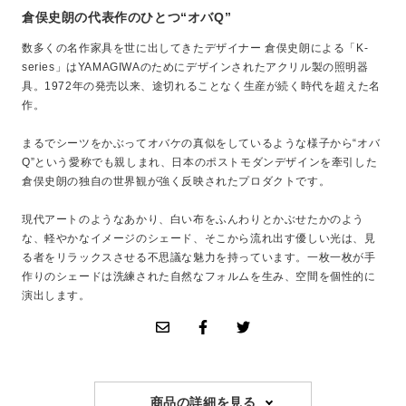
倉俣史朗の代表作のひとつ“オバQ”
数多くの名作家具を世に出してきたデザイナー 倉俣史朗による「K-
series」はYAMAGIWAのためにデザインされたアクリル製の照明器
具。1972年の発売以来、途切れることなく生産が続く時代を超えた名
作。
まるでシーツをかぶってオバケの真似をしているような様子から“オバ
Q”という愛称でも親しまれ、日本のポストモダンデザインを牽引した
倉俣史朗の独自の世界観が強く反映されたプロダクトです。
現代アートのようなあかり、白い布をふんわりとかぶせたかのよう
な、軽やかなイメージのシェード、そこから流れ出す優しい光は、見
る者をリラックスさせる不思議な魅力を持っています。一枚一枚が手
作りのシェードは洗練された自然なフォルムを生み、空間を個性的に
演出します。
商品の詳細を見る