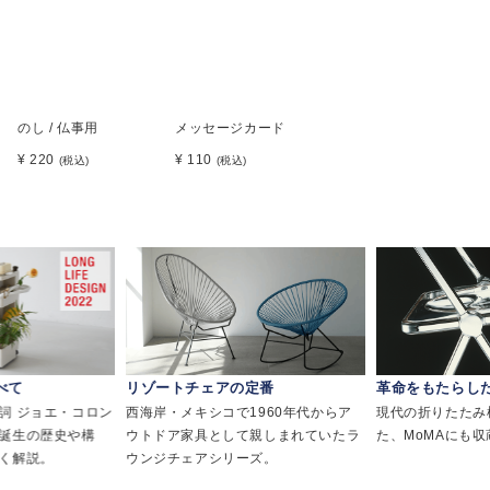
のし / 仏事用
メッセージカード
¥ 220
¥ 110
(税込)
(税込)
べて
リゾートチェアの定番
革命をもたらし
詞 ジョエ・コロン
西海岸・メキシコで1960年代からア
現代の折りたたみ
誕生の歴史や構
ウトドア家具として親しまれていたラ
た、MoMAにも
く解説。
ウンジチェアシリーズ。