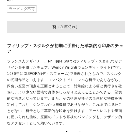
ラッピング不可
（在庫切れ）
フィリップ・スタルクが初期に手掛けた革新的な印象のチェ
ア
フランス人デザイナー、Philippe Starck(フィリップ・スタルク)がデ
ザインを手掛けたチェア、Wendy Wright(ウェンディ・ライト)です。
1986年にDISFORM(ディスフォーム)で発表されたもので、スタルク
の初期作品といえます。コンパクトでミニマルな椅子でありながら、
四角い座面の頂点を正面とすることで、対角線による幅と奥行きを確
保し、より少ない面積で身体をしっかりと支えることができる、堅実
的な構造となっています。また、その構造が椅子の全体的な特徴を決
定付けており、シンプルかつ無機質でありながら、これまでに見たこ
とがない、椅子として革新的な印象を受けます。アームレストや座面
に用いられた曲線、座面のドットや幕板のパンチングも、デザイン的
なアクセントとして効いています。