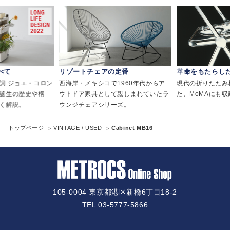
べて
リゾートチェアの定番
革命をもたらし
詞 ジョエ・コロン
西海岸・メキシコで1960年代からア
現代の折りたたみ
誕生の歴史や構
ウトドア家具として親しまれていたラ
た、MoMAにも
く解説。
ウンジチェアシリーズ。
トップページ
VINTAGE / USED
Cabinet MB16
105-0004 東京都港区新橋6丁目18-2
TEL 03-5777-5866