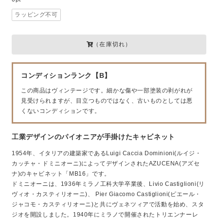
ラッピング不可
（在庫切れ）
コンディションランク【B】
この商品はヴィンテージです。細かな傷や一部塗装の剥がれが
見受けられますが、目立つものではなく、古いものとしては悪
くないコンディションです。
工業デザインのパイオニアが手掛けたキャビネット
1954年、イタリアの建築家であるLuigi Caccia Dominioni(ルイジ・
カッチャ・ドミニオーニ)によってデザインされたAZUCENA(アズセ
ナ)のキャビネット「MB16」です。
ドミニオーニは、1936年ミラノ工科大学卒業後、Livio Castiglioni(リ
ヴィオ・カスティリオーニ)、 Pier Giacomo Castiglioni(ピエール・
ジャコモ・カスティリオーニ)と共にヴェネツィアで活動を始め、スタ
ジオを開設しました。1940年にミラノで開催されたトリエンナーレ