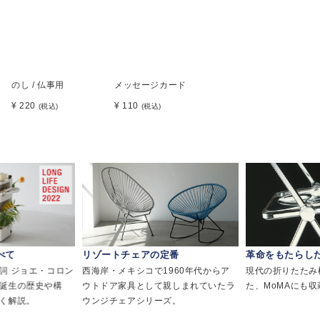
のし / 仏事用
メッセージカード
¥ 220
¥ 110
(税込)
(税込)
べて
リゾートチェアの定番
革命をもたらし
詞 ジョエ・コロン
西海岸・メキシコで1960年代からア
現代の折りたたみ
誕生の歴史や構
ウトドア家具として親しまれていたラ
た、MoMAにも
く解説。
ウンジチェアシリーズ。