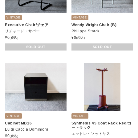
VINTAGE
VINTAGE
Executive Chair/チェア
Wendy Wright Chair (B)
リチャード・サパー
Philippe Starck
¥
0
¥
0
(税込)
(税込)
SOLD OUT
SOLD OUT
VINTAGE
VINTAGE
Cabinet MB16
Synthesis 45 Coat Rack Red/コ
ートラック
Luigi Caccia Dominioni
エットレ・ソットサス
¥
0
(税込)