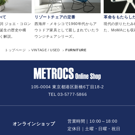
べて
リゾートチェアの定番
革命をもたらし
詞 ジョエ・コロン
西海岸・メキシコで1960年代からア
現代の折りたたみ
誕生の歴史や構
ウトドア家具として親しまれていたラ
た、MoMAにも
く解説。
ウンジチェアシリーズ。
トップページ
VINTAGE / USED
FURNITURE
105-0004 東京都港区新橋6丁目18-2
TEL 03-5777-5866
営業時間｜10:00～18:00
オンラインショップ
定休日｜土曜・日曜・祝日