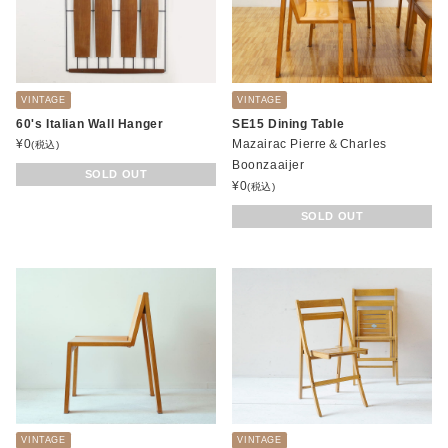
VINTAGE
VINTAGE
60's Italian Wall Hanger
SE15 Dining Table
¥
0
Mazairac Pierre＆Charles
(税込)
Boonzaaijer
SOLD OUT
¥
0
(税込)
SOLD OUT
VINTAGE
VINTAGE