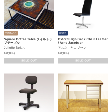
VINTAGE
USED
Square Coffee Table/タイルトッ
Oxford High Back Chair Leather
プテーブル
/ Arne Jacobsen
Juliette Belarti
アルネ・ヤコブセン
¥
0
¥
0
(税込)
(税込)
SOLD OUT
SOLD OUT