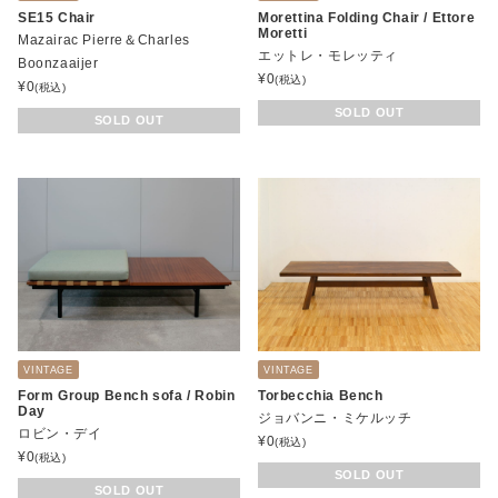
SE15 Chair
Morettina Folding Chair / Ettore
Moretti
Mazairac Pierre＆Charles
エットレ・モレッティ
Boonzaaijer
¥
0
(税込)
¥
0
(税込)
SOLD OUT
SOLD OUT
VINTAGE
VINTAGE
Form Group Bench sofa / Robin
Torbecchia Bench
Day
ジョバンニ・ミケルッチ
ロビン・デイ
¥
0
(税込)
¥
0
(税込)
SOLD OUT
SOLD OUT