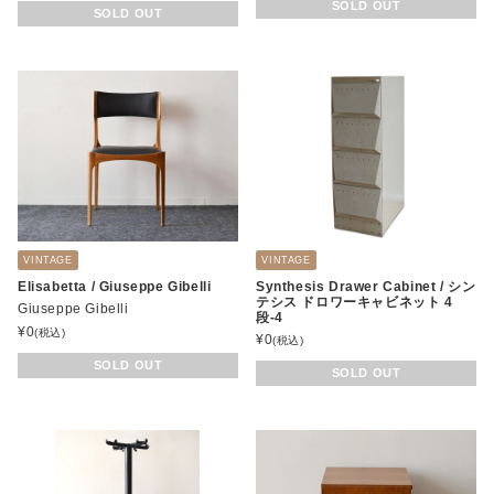
SOLD OUT
SOLD OUT
VINTAGE
VINTAGE
Elisabetta / Giuseppe Gibelli
Synthesis Drawer Cabinet / シン
テシス ドロワーキャビネット 4
Giuseppe Gibelli
段-4
¥
0
(税込)
¥
0
(税込)
SOLD OUT
SOLD OUT