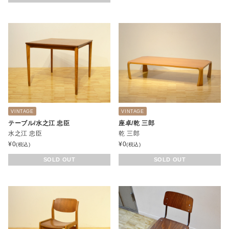
VINTAGE
VINTAGE
テーブル/水之江 忠臣
座卓/乾 三郎
水之江 忠臣
乾 三郎
¥
0
¥
0
(税込)
(税込)
SOLD OUT
SOLD OUT