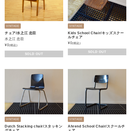
VINTAGE
VINTAGE
チェア/水之江 忠臣
Kids School Chair/キッズスクー
ルチェア
水之江 忠臣
¥
0
(税込)
¥
0
(税込)
SOLD OUT
SOLD OUT
VINTAGE
VINTAGE
Dutch Stacking chair/スタッキン
Ahrend School Chair/スクールチ
グチェア
ェア