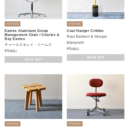
VINTAGE
VINTAGE
Eames Aluminum Group
Coat Hanger Cribbio
Management Chair / Charles &
Raul Barbieri & Giorgio
Ray Eames
Marianelli
チャールズ＆レイ・イームズ
¥
0
(税込)
¥
0
(税込)
SOLD OUT
SOLD OUT
VINTAGE
VINTAGE