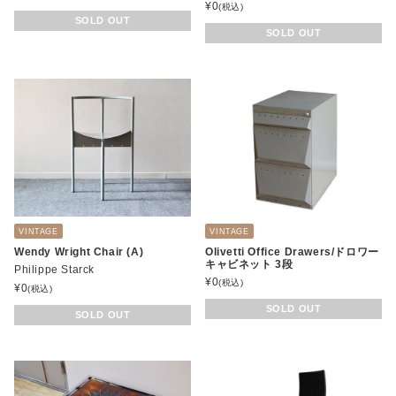
¥
0
(税込)
SOLD OUT
SOLD OUT
VINTAGE
VINTAGE
Wendy Wright Chair (A)
Olivetti Office Drawers/ドロワー
キャビネット 3段
Philippe Starck
¥
0
(税込)
¥
0
(税込)
SOLD OUT
SOLD OUT