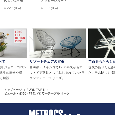
のし / 仏事用
メッセージカード
¥ 220
¥ 110
(税込)
(税込)
べて
リゾートチェアの定番
革命をもたらし
詞 ジョエ・コロン
西海岸・メキシコで1960年代からア
現代の折りたたみ
誕生の歴史や構
ウトドア家具として親しまれていたラ
た、MoMAにも
く解説。
ウンジチェアシリーズ。
トップページ
FURNITURE
ピエール・ポラン F181ドロワーテーブル オーク