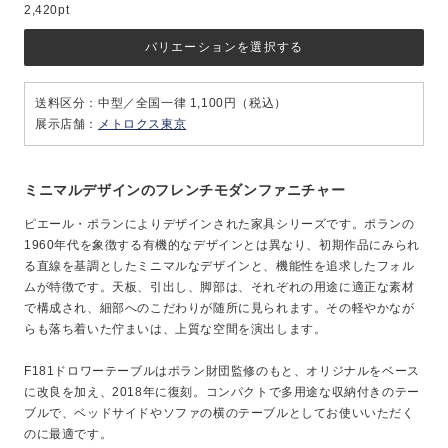
2,420pt
バリエーションを選択する
送料区分：中型／全国一律 1,100円（税込）
展示店舗：
メトロクス東京
ミニマルデザインのフレンチモダンファニチャー
ピエール・ポランによりデザインされた家具シリーズです。ポランの
1960年代を象徴する有機的なデザインとは異なり、初期作品にみられ
る直線を基調としたミニマルなデザインと、機能性を追求したフォル
ムが特徴です。天板、引出し、脚部は、それぞれの用途に適正な素材
で構成され、細部へのこだわりが随所に見られます。その軽やかなが
らも落ち着いた佇まいは、上質な空間を演出します。
F181ドロワーテーブルはポラン財団監修のもと、オリジナルをベース
に改良を加え、2018年に復刻。コンパクトで多用途な収納付きのテー
ブルで、ベッドサイドやソファの横のテーブルとしてお使いいただく
のに最適です。