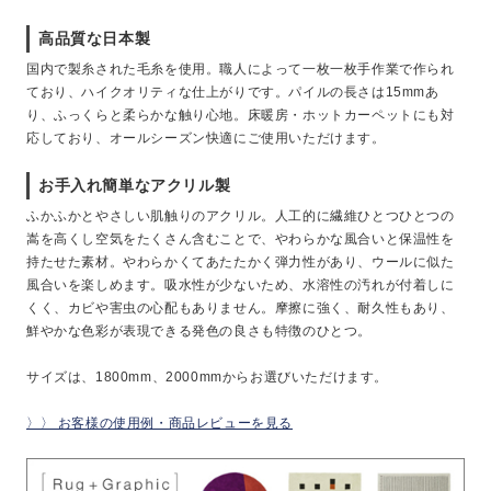
高品質な日本製
国内で製糸された毛糸を使用。職人によって一枚一枚手作業で作られ
ており、ハイクオリティな仕上がりです。パイルの長さは15mmあ
り、ふっくらと柔らかな触り心地。床暖房・ホットカーペットにも対
応しており、オールシーズン快適にご使用いただけます。
お手入れ簡単なアクリル製
ふかふかとやさしい肌触りのアクリル。人工的に繊維ひとつひとつの
嵩を高くし空気をたくさん含むことで、やわらかな風合いと保温性を
持たせた素材。やわらかくてあたたかく弾力性があり、ウールに似た
風合いを楽しめます。吸水性が少ないため、水溶性の汚れが付着しに
くく、カビや害虫の心配もありません。摩擦に強く、耐久性もあり、
鮮やかな色彩が表現できる発色の良さも特徴のひとつ。
サイズは、1800mm、2000mmからお選びいただけます。
〉〉 お客様の使用例・商品レビューを見る