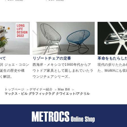
べて
リゾートチェアの定番
革命をもたらし
詞 ジョエ・コロン
西海岸・メキシコで1960年代からア
現代の折りたたみ
誕生の歴史や構
ウトドア家具として親しまれていたラ
た、MoMAにも
く解説。
ウンジチェアシリーズ。
トップページ
デザイナー紹介
Max Bill
マックス・ビル グラフィックラグ クワイエット/アクリル