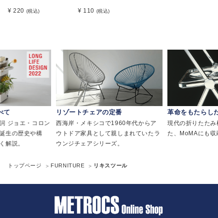
¥ 220
¥ 110
(税込)
(税込)
べて
リゾートチェアの定番
革命をもたらし
詞 ジョエ・コロン
西海岸・メキシコで1960年代からア
現代の折りたたみ
誕生の歴史や構
ウトドア家具として親しまれていたラ
た、MoMAにも
く解説。
ウンジチェアシリーズ。
トップページ
FURNITURE
リキスツール