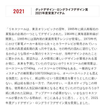
「リキスツールは、東京オリンピックの翌年、1965年に婦人画報社の
展覧会の企画の一つとしてデザインされた。1964年に東海道新幹線が
開業し、1965年には国内初の家庭用電子レンジが登場し、1970年代
にかけて家電メーカー各社から次々とカラーテレビが発売されていっ
た日本の高度成長期の真っ只中である。その時代の流れに逆行してい
るかのような段ボール製のリキスツールが、当時デザインされたこと
に驚かされる。渡辺力は、人や環境に優しいデザインが重視される遥
か前に、未来を予測していたのではないか?リキスツールの耐荷重は、
ロースツールで740kg、ハイスツールで650kgもある。一般的なオフ
ィスチェアの耐荷重が100?200kgだから、オーバースペックとも思え
る強度だ。おそらく、紙は弱いという固定概念を覆そうとしたに違い
ない。紙は絵を描ける一方で、汚れやすい。一見ネガティブなこの特
徴も、使用者の人生記録の媒体となると考えていたのではなかろうか?
紙に残された記録は、アップデートの必要がない。いまなおリキスツ
ールが愛されている理由が、そこにあるように思う。」として、2021
年度グッドデザイン・ロングライフデザイン賞を受賞しました。