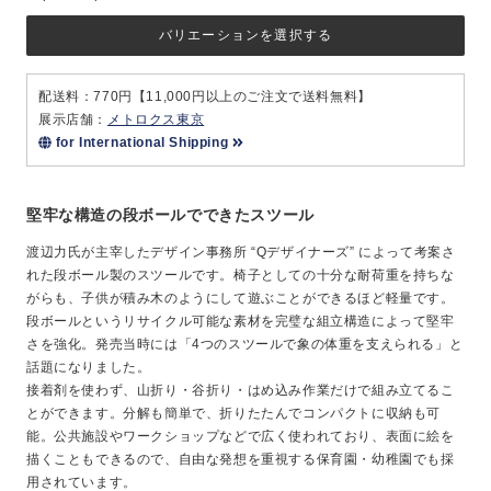
バリエーションを選択する
配送料：770円【11,000円以上のご注文で送料無料】
展示店舗：
メトロクス東京
for International Shipping
堅牢な構造の段ボールでできたスツール
渡辺力氏が主宰したデザイン事務所 “Qデザイナーズ” によって考案さ
れた段ボール製のスツールです。椅子としての十分な耐荷重を持ちな
がらも、子供が積み木のようにして遊ぶことができるほど軽量です。
段ボールというリサイクル可能な素材を完璧な組立構造によって堅牢
さを強化。発売当時には「4つのスツールで象の体重を支えられる」と
話題になりました。
接着剤を使わず、山折り・谷折り・はめ込み作業だけで組み立てるこ
とができます。分解も簡単で、折りたたんでコンパクトに収納も可
能。公共施設やワークショップなどで広く使われており、表面に絵を
描くこともできるので、自由な発想を重視する保育園・幼稚園でも採
用されています。