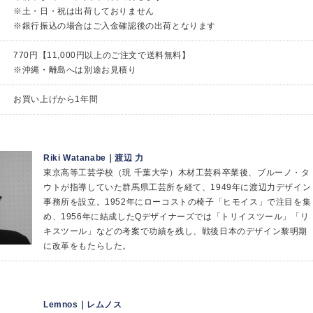
※土・日・祝は出荷しておりません
※銀行振込の場合はご入金確認後の出荷となります
770円【11,000円以上のご注文で送料無料】
※沖縄・離島へは別途お見積り
お買い上げから1年間
Riki Watanabe｜渡辺 力
東京高等工芸学校（現 千葉大学）木材工芸科卒業後、ブルーノ・タ
ウトが指導していた群馬県工芸所を経て、1949年に渡辺力デザイン
事務所を設立。1952年にローコストの椅子「ヒモイス」で注目を集
め、1956年に結成したQデザイナーズでは「トリイスツール」「リ
キスツール」などの考案で功績を残し、戦後日本のデザイン黎明期
に改革をもたらした。
Lemnos｜レムノス