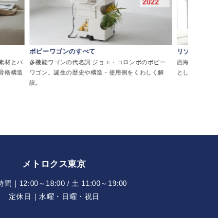
ボビーワゴンのすべて
リゾートチェ
素材とパ
多機能ワゴンの代名詞 ジョエ・コロンボのボビー
西海岸・メキシ
骨格構造
ワゴン。誕生の歴史や構造・使用例をくわしく解
として親しま
説。
メトロクス東京
｜12:00～18:00 / 土 11:00～19:00
定休日｜水曜・日曜・祝日