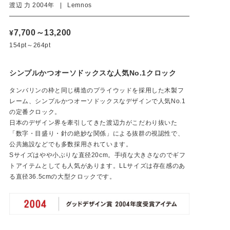
渡辺 力 2004年 | Lemnos
7,700～13,200
¥
154pt～264pt
シンプルかつオーソドックスな人気No.1クロック
タンバリンの枠と同じ構造のプライウッドを採用した木製フ
レーム、シンプルかつオーソドックスなデザインで人気No.1
の定番クロック。
日本のデザイン界を牽引してきた渡辺力がこだわり抜いた
「数字・目盛り・針の絶妙な関係」による抜群の視認性で、
公共施設などでも多数採用されています。
Sサイズはやや小ぶりな直径20cm。手頃な大きさなのでギフ
トアイテムとしても人気があります。LLサイズは存在感のあ
る直径36.5cmの大型クロックです。
文字盤