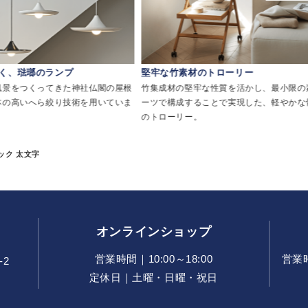
く、琺瑯のランプ
堅牢な竹素材のトローリー
風景をつくってきた神社仏閣の屋根
竹集成材の堅牢な性質を活かし、最小限の
本の高いへら絞り技術を用いていま
ーツで構成することで実現した、軽やかな
のトローリー。
ック 太文字
オンラインショップ
営業時間｜10:00～18:00
営業時間
-2
定休日｜土曜・日曜・祝日