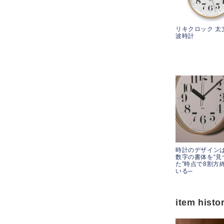
リキクロック 太
波時計
時計のデザイン
数字の書体を“見
た”時点で8割方
いる─
item histo