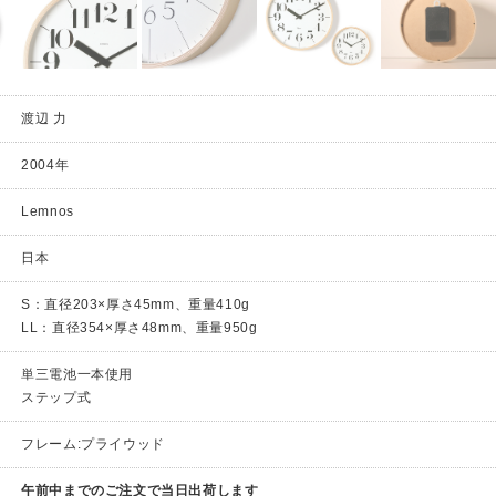
渡辺 力
2004年
Lemnos
日本
S：直径203×厚さ45mm、重量410g
LL：直径354×厚さ48mm、重量950g
単三電池一本使用
ステップ式
フレーム:プライウッド
午前中までのご注文で当日出荷します