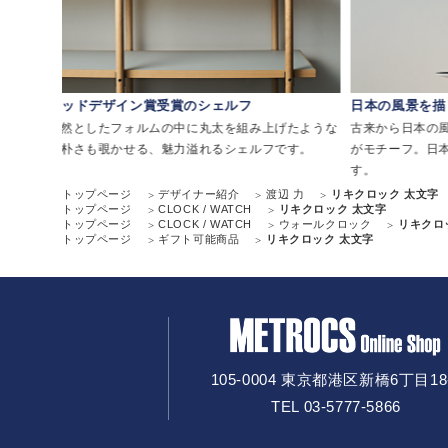
グッドデザイン賞受賞のシェルフ
日本の風景を描
リアミ
整然としたフォルムの中に丸太を組み上げたような
古来から日本の
素朴さも覗かせる、魅力溢れるシェルフです。
がモチーフ。日
す。
トップページ
デザイナー紹介
渡辺 力
リキクロック 太文字
トップページ
CLOCK / WATCH
リキクロック 太文字
トップページ
CLOCK / WATCH
ウォールクロック
リキクロ
トップページ
ギフト可能商品
リキクロック 太文字
105-0004 東京都港区新橋6丁目18
TEL 03-5777-5866