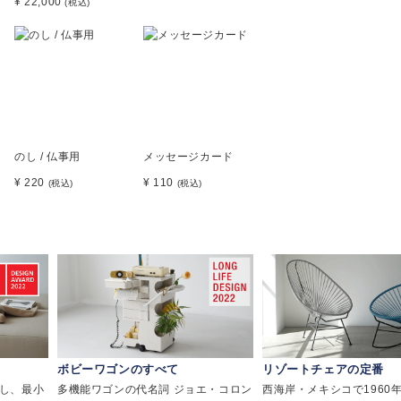
¥ 22,000
(税込)
のし / 仏事用
メッセージカード
¥ 220
¥ 110
(税込)
(税込)
べて
リゾートチェアの定番
革命をもたらし
詞 ジョエ・コロン
西海岸・メキシコで1960年代からア
現代の折りたたみ