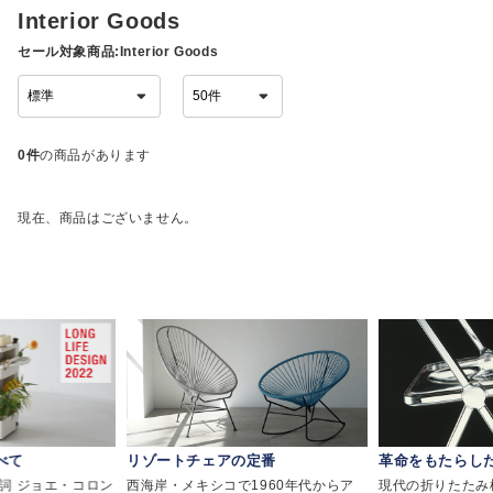
Interior Goods
セール対象商品:Interior Goods
0件
の商品があります
現在、商品はございません。
べて
リゾートチェアの定番
革命をもたらし
詞 ジョエ・コロン
西海岸・メキシコで1960年代からア
現代の折りたたみ