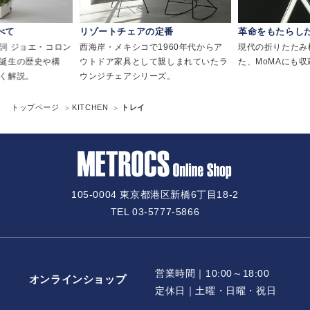
べて
リゾートチェアの定番
革命をもたらし
詞 ジョエ・コロン
西海岸・メキシコで1960年代からア
現代の折りたたみ
誕生の歴史や構
ウトドア家具として親しまれていたラ
た、MoMAにも
く解説。
ウンジチェアシリーズ。
トップページ
KITCHEN
トレイ
105-0004 東京都港区新橋6丁目18-2
TEL 03-5777-5866
営業時間｜10:00～18:00
オンラインショップ
定休日｜土曜・日曜・祝日