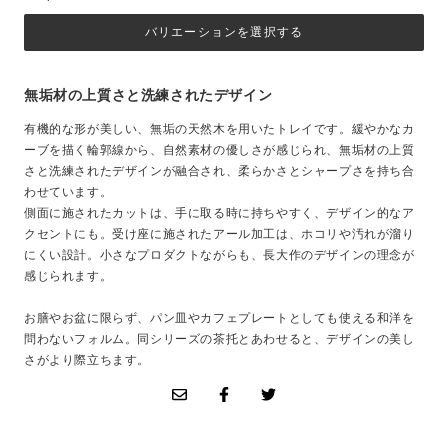
バリエーションを選択する
無垢材の上質さと洗練されたデザイン
有機的な形が美しい、無垢の天然木を用いたトレイです。緩やかなカ
ーブを描く輪郭線から、自然素材の優しさが感じられ、無垢材の上質
さと洗練されたデザインが融合され、柔らかさとシャープさを持ち合
わせています。
側面に施されたカットは、手に取る時に持ちやすく、デザイン的なア
クセントにも。受け座に施されたアール加工は、ホコリや汚れが溜り
にくい設計。小さなプロダクトながらも、長大作のデザインの理念が
感じられます。
お膳やお盆に限らず、パン皿やカフェプレートとしても使える和洋を
問わないフォルム。同シリーズの茶托とあわせると、デザインの美し
さがより際立ちます。