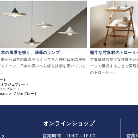
く、琺瑯のランプ
堅牢な竹素材のトローリー
風景をつくってきた神社仏閣の屋根
竹集成材の堅牢な性質を活かし、最小限の
本の高いへら絞り技術を用いていま
ーツで構成することで実現した、軽やかな
のトローリー。
レート
to オブジェプレート
ブジェプレート
omato オブジェプレート
オンラインショップ
営業時間｜10:00～18:00
営業時間
-2