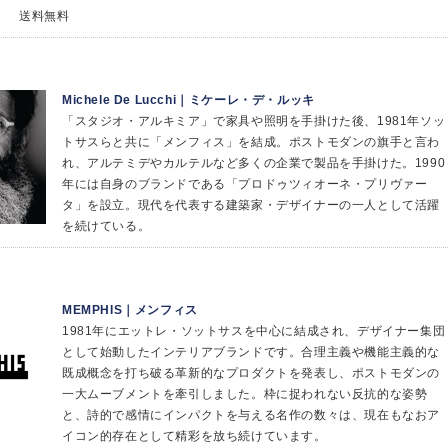
送料無料
Michele De Lucchi｜ミケーレ・デ・ルッキ
「スタジオ・アルキミア」で家具や照明を手掛けた後、1981年ソッ
トサスらと共に「メンフィス」を結成。ポストモダンの旗手と言わ
れ、アルテミデやカルテルなど多くの企業で製品を手掛けた。1990
年には自身のブランドである「プロドゥツィオーネ・プリヴァー
タ」を設立。現代を代表する建築家・デザイナーの一人として活躍
を続けている。
MEMPHIS｜メンフィス
1981年にエットレ・ソットサスを中心に結成され、デザイナー集団
として始動したインテリアブランドです。合理主義や機能主義的な
既成概念を打ち破る革新的なプロダクトを発表し、ポストモダンの
一大ムーブメントを牽引しました。枠に捉われない反抗的な姿勢
と、詩的で感情にインパクトを与える名作の数々は、現在もなおア
イコン的存在として精彩を放ち続けています。