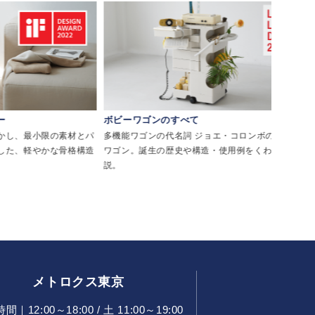
ボビーワゴンのすべて
リゾートチェ
素材とパ
多機能ワゴンの代名詞 ジョエ・コロンボのボビー
西海岸・メキシ
骨格構造
ワゴン。誕生の歴史や構造・使用例をくわしく解
として親しま
説。
メトロクス東京
｜12:00～18:00 / 土 11:00～19:00