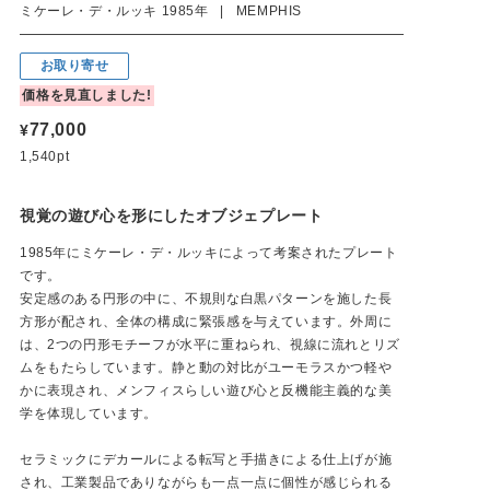
ミケーレ・デ・ルッキ 1985年 | MEMPHIS
お取り寄せ
価格を見直しました!
77,000
¥
1,540pt
視覚の遊び心を形にしたオブジェプレート
1985年にミケーレ・デ・ルッキによって考案されたプレート
です。
安定感のある円形の中に、不規則な白黒パターンを施した長
方形が配され、全体の構成に緊張感を与えています。外周に
は、2つの円形モチーフが水平に重ねられ、視線に流れとリズ
ムをもたらしています。静と動の対比がユーモラスかつ軽や
かに表現され、メンフィスらしい遊び心と反機能主義的な美
学を体現しています。
セラミックにデカールによる転写と手描きによる仕上げが施
され、工業製品でありながらも一点一点に個性が感じられる