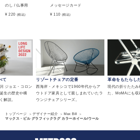
のし / 仏事用
メッセージカード
¥ 220
¥ 110
(税込)
(税込)
べて
リゾートチェアの定番
革命をもたらし
詞 ジョエ・コロン
西海岸・メキシコで1960年代からア
現代の折りたたみ
誕生の歴史や構
ウトドア家具として親しまれていたラ
た、MoMAにも
く解説。
ウンジチェアシリーズ。
トップページ
デザイナー紹介
Max Bill
マックス・ビル グラフィックラグ カラーホイール/ウール