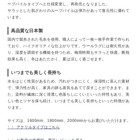
ープパイルタイプへと仕様変更し、再発売となりました。
サラッとした肌ざわりのループパイルは弾力があって復元性に優れて
います。
高品質な日本製
国内で製糸された毛糸を使用。職人によって一枚一枚手作業で作られ
ており、ハイクオリティな仕上がりです。ウールラグには耐久性があ
り、湿度を調節する機能を持つため、梅雨時期もサラっと快適。断熱
効果も高く、冬はあたたかく、夏は涼しく過ごせます。
いつまでも美しく長持ち
水をはじく性質があるため、汚れがつきにくく、保湿性に富んだ素材
で、弾力性が高く、家具の跡も蒸気をあてて戻すことができます。ま
た、染料が繊維に深く浸透し色落ちしにくいといった特性もあり、美
しい色とツヤを保ち続け、いつまでも美しく長持ちといった特徴があ
ります。
サイズは、1600mm、1800mm、2000mmからお選びいただけます。
〉〉 アクリルタイプはこちら