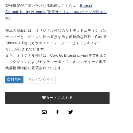
製作風景がご覧いただける動画はこちら→
Bitossi
Ceramiche by Artemest(動画サイトvimeoのページが開きま
す)
作品の底面には、オリジナル作品のリミテッドエディション
ナンバーと、ビトッシ社の原点を示す伝統的な呼称「Cav. G.
Bitossi & Figli(カヴァリエーレ・ジー・ビトッシ&フィー
リ)」が記されています。
また、オリジナル作品は、Cav. G. Bitossi & Figli史芸術永久
コレクションおよびモンテルーポ・フィオレンティーノ市工
業芸術博物館に収蔵されています。
送料無料
ラッピング不可
カートに入れる