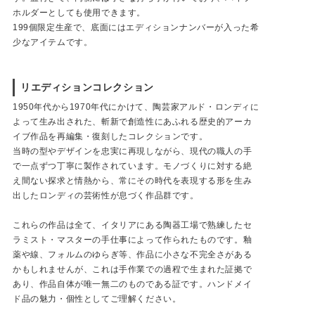
ホルダーとしても使用できます。
199個限定生産で、底面にはエディションナンバーが入った希
少なアイテムです。
リエディションコレクション
1950年代から1970年代にかけて、陶芸家アルド・ロンディに
よって生み出された、斬新で創造性にあふれる歴史的アーカ
イブ作品を再編集・復刻したコレクションです。
当時の型やデザインを忠実に再現しながら、現代の職人の手
で一点ずつ丁寧に製作されています。モノづくりに対する絶
え間ない探求と情熱から、常にその時代を表現する形を生み
出したロンディの芸術性が息づく作品群です。
これらの作品は全て、イタリアにある陶器工場で熟練したセ
ラミスト・マスターの手仕事によって作られたものです。釉
薬や線、フォルムのゆらぎ等、作品に小さな不完全さがある
かもしれませんが、これは手作業での過程で生まれた証拠で
あり、作品自体が唯一無二のものである証です。ハンドメイ
ド品の魅力・個性としてご理解ください。