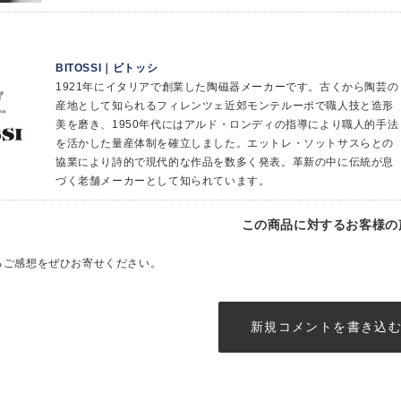
BITOSSI｜ビトッシ
1921年にイタリアで創業した陶磁器メーカーです。古くから陶芸の
産地として知られるフィレンツェ近郊モンテルーポで職人技と造形
美を磨き、1950年代にはアルド・ロンディの指導により職人的手法
を活かした量産体制を確立しました。エットレ・ソットサスらとの
協業により詩的で現代的な作品を数多く発表。革新の中に伝統が息
づく老舗メーカーとして知られています。
この商品に対するお客様の
るご感想をぜひお寄せください。
新規コメントを書き込