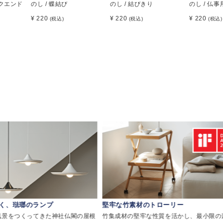
ックエンド
のし / 蝶結び
のし / 結びきり
のし / 仏事
¥ 220
¥ 220
¥ 220
(税込)
(税込)
(税込)
く、琺瑯のランプ
堅牢な竹素材のトローリー
風景をつくってきた神社仏閣の屋根
竹集成材の堅牢な性質を活かし、最小限の