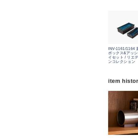
INV-1161/116
ボックス&アッ
イセット / リエ
ンコレクション
item histo