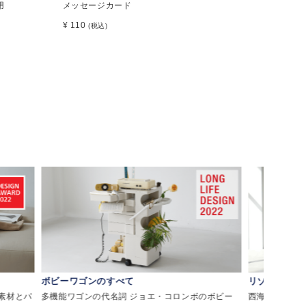
用
メッセージカード
¥ 110
(税込)
ボビーワゴンのすべて
リゾートチェ
素材とパ
多機能ワゴンの代名詞 ジョエ・コロンボのボビー
西海岸・メキシ