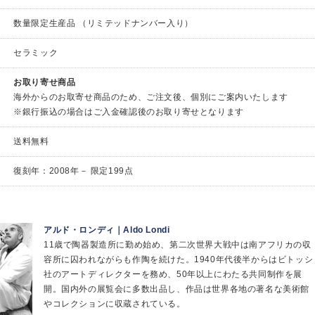
数量限定生産品 （リミテッドナンバー入り）
セラミック
お取り寄せ商品
海外からのお取寄せ商品のため、ご注文後、個別にご案内いたします
※銀行振込の場合はご入金確認後のお取り寄せとなります
送料無料
復刻年：2008年－ 限定199点
アルド・ロンディ｜Aldo Londi
11歳で陶器製造所に勤め始め、第二次世界大戦中は南アフリカの収
容所に囚われながらも作陶を続けた。1940年代後半からはビトッシ
社のアートディレクターを務め、50年以上にわたる共同制作を展
開。国内外の展覧会に多数出品し、作品は世界各地の著名な美術館
やコレクションに収蔵されている。