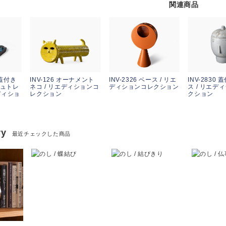
関連商品
4 蓋付き
INV-126 オーナメント
INV-2326 ベース / リエ
INV-2830
シュトレ
ネコ / リエディションコ
ディションコレクション
ス / リエデ
ディショ
レクション
クション
ry
最近チェックした商品