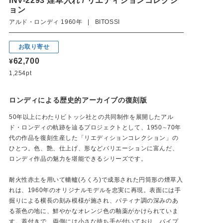
INV-2293 煙草入れ / リエディションコレクシ
ョン
アルド・ロンディ 1960年 | BITOSSI
お取り寄せ
62,700
¥
1,254pt
ロンディによる歴史的アーカイブの復刻版
50年以上にわたりビトッシ社との共同制作を展開したアル
ド・ロンディの軌跡を辿るプロジェクトとして、1950∼70年
代の作品を復刻生産した「リエディションコレクション」の
ひとつ。色、艶、仕上げ、形などバリエーションに富んだ、
ロンディ作品の魅力を堪能できるシリーズです。
耐火性赤土を用いて轆轤(ろくろ)で成形された円筒形の煙草入
れは、1960年のオリジナルモデルを忠実に再現。表面には手
掘りによる横長の刻み模様が施され、パティナ調の深みのあ
る茶色の地に、鮮やかなオレンジ色の釉薬がかけられていま
す。蓋付きで、両側には小さな持ち手が付いており、パイプ