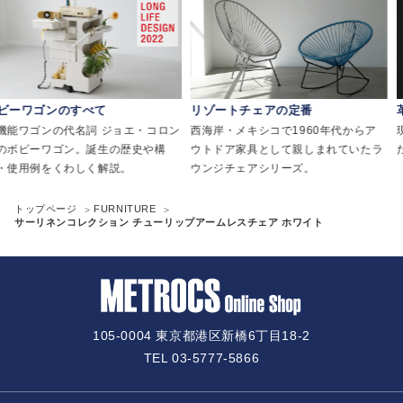
べて
リゾートチェアの定番
革命をもたらし
詞 ジョエ・コロン
西海岸・メキシコで1960年代からア
現代の折りたたみ
誕生の歴史や構
ウトドア家具として親しまれていたラ
た、MoMAにも
く解説。
ウンジチェアシリーズ。
トップページ
FURNITURE
サーリネンコレクション チューリップアームレスチェア ホワイト
105-0004 東京都港区新橋6丁目18-2
TEL 03-5777-5866