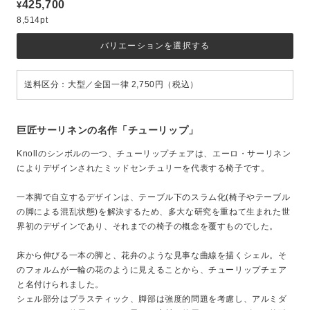
425,700
¥
8,514pt
バリエーションを選択する
送料区分：大型／全国一律 2,750円（税込）
巨匠サーリネンの名作「チューリップ」
Knollのシンボルの一つ、チューリップチェアは、エーロ・サーリネン
によりデザインされたミッドセンチュリーを代表する椅子です。
一本脚で自立するデザインは、テーブル下のスラム化(椅子やテーブル
の脚による混乱状態)を解決するため、多大な研究を重ねて生まれた世
界初のデザインであり、それまでの椅子の概念を覆すものでした。
床から伸びる一本の脚と、花弁のような見事な曲線を描くシェル。そ
のフォルムが一輪の花のように見えることから、チューリップチェア
と名付けられました。
シェル部分はプラスティック、脚部は強度的問題を考慮し、アルミダ