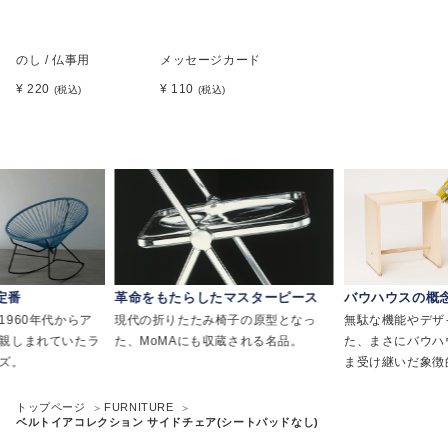
のし / 仏事用
メッセージカード
¥ 220
¥ 110
(税込)
(税込)
定番
革命をもたらしたマスターピース
バウハウスの概
1960年代からア
現代の折りたたみ椅子の原型となっ
無駄な機能やデザ
親しまれていたラ
た、MoMAにも収蔵される名品。
た、まさにバウハ
ズ。
ま受け継いだ象徴
トップページ
FURNITURE
ベルトイアコレクション サイドチェア(シートパッドなし)