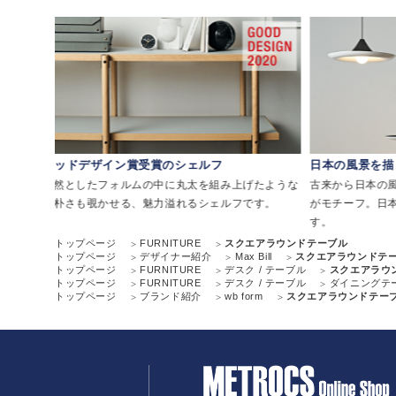
グッドデザイン賞受賞のシェルフ
日本の風景を描
リアミ
整然としたフォルムの中に丸太を組み上げたような
古来から日本の
素朴さも覗かせる、魅力溢れるシェルフです。
がモチーフ。日
す。
トップページ
FURNITURE
スクエアラウンドテーブル
トップページ
デザイナー紹介
Max Bill
スクエアラウンドテ
トップページ
FURNITURE
デスク / テーブル
スクエアラウ
トップページ
FURNITURE
デスク / テーブル
ダイニングテ
トップページ
ブランド紹介
wb form
スクエアラウンドテー