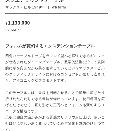
スクエアラウンドテーブル
マックス・ビル 1949年 | wb form
1,133,000
¥
22,660pt
フォルムが変幻するエクステンションテーブル
四角いテーブルトップをラウンド型へと拡張できるギミック
が仕込まれたダイニングテーブル。数学的法則に沿って規則
的に形を変えながら美を追求していくというマックス・ビル
のグラフィックデザインにおけるコンセプトが落とし込まれ
た、アイコニックなプロダクトです。
このテーブルには、天板を回転させることで簡単に広げたり
折りたたんだりできる機能が備わっています。使用範囲を広
げるだけでなく、正方形から正円へとフォルムも変幻するユ
ニークな構造です。
天板は独自の温かみがある質感のリノリウム仕上げ。使いこ
むほどに味わい深く変化していく経年変化も魅力のひとつで
す。