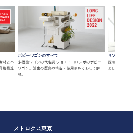
ボビーワゴンのすべて
リゾートチェ
素材とパ
多機能ワゴンの代名詞 ジョエ・コロンボのボビー
西海岸・メキシ
骨格構造
ワゴン。誕生の歴史や構造・使用例をくわしく解
として親しま
説。
メトロクス東京