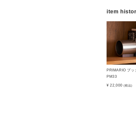
item histo
PRIMARIO ブ
PM33
¥ 22,000
(税込)