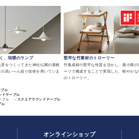
く、琺瑯のランプ
堅牢な竹素材のトローリー
風景をつくってきた神社仏閣の屋根
竹集成材の堅牢な性質を活かし、最小限の
本の高いへら絞り技術を用いていま
ーツで構成することで実現した、軽やかな
のトローリー。
ーブル
ンドテーブル
ーブル
スクエアラウンドテーブル
ブル
オンラインショップ