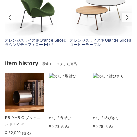
®
オレンジスライス® Orange Slice®
オレンジスライス® Orange Slice®
ラウンジチェア / ロー F437
コーヒーテーブル
item history
最近チェックした商品
PRIMARIO ブックエ
のし / 蝶結び
のし / 結びきり
ンド PM33
¥ 220
¥ 220
(税込)
(税込)
¥ 22,000
(税込)