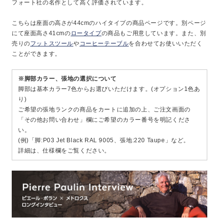
フォート社の名作として高く評価されています。
こちらは座面の高さが44cmのハイタイプの商品ページです。別ページ
にて座面高さ41cmの
ロータイプ
の商品もご用意しています。また、別
売りの
フットスツール
や
コーヒーテーブル
を合わせてお使いいただく
ことができます。
※脚部カラー、張地の選択について
脚部は基本カラー7色からお選びいただけます。(オプション1色あ
り)
ご希望の張地ランクの商品をカートに追加の上、ご注文画面の
「その他お問い合わせ」欄にご希望のカラー番号を明記くださ
い。
(例)「脚:P03 Jet Black RAL 9005、張地:220 Taupe」など。
詳細は、仕様欄をご覧ください。