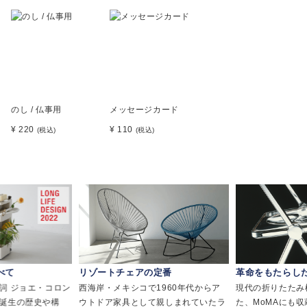
のし / 仏事用
メッセージカード
¥ 220
¥ 110
(税込)
(税込)
べて
リゾートチェアの定番
革命をもたらし
詞 ジョエ・コロン
西海岸・メキシコで1960年代からア
現代の折りたたみ
誕生の歴史や構
ウトドア家具として親しまれていたラ
た、MoMAにも