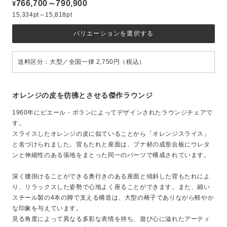
766,700～790,900
¥
15,334pt～15,818pt
バリエーションを選択する
送料区分：大型／全国一律 2,750円（税込）
オレンジの皮を彷彿とさせる傑作ラウンジ
1960年にピエール・ポランによってデザインされたラウンジチェアで
す。
スライスしたオレンジの皮に似ていることから「オレンジスライス」
と名づけられました。背もたれと座面は、ブナ材の成形合板にウレタ
ンと伸縮性のある張地をまとった同一のパーツで構成されています。
深く腰掛けることができる奥行きのある座面と傾斜した背もたれによ
り、リラックスした姿勢で心地よく座ることができます。また、細い
スチール製の4本の脚で支える構造は、大型の椅子でありながら軽やか
な印象を与えています。
見る角度によって異なる多彩な表情を持ち、遊び心に溢れたアーティ