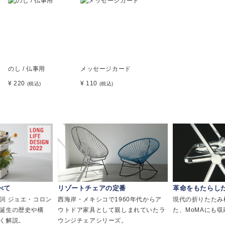
のし / 仏事用
メッセージカード
¥ 220
¥ 110
(税込)
(税込)
べて
リゾートチェアの定番
革命をもたらし
詞 ジョエ・コロン
西海岸・メキシコで1960年代からア
現代の折りたたみ
誕生の歴史や構
ウトドア家具として親しまれていたラ
た、MoMAにも
く解説。
ウンジチェアシリーズ。