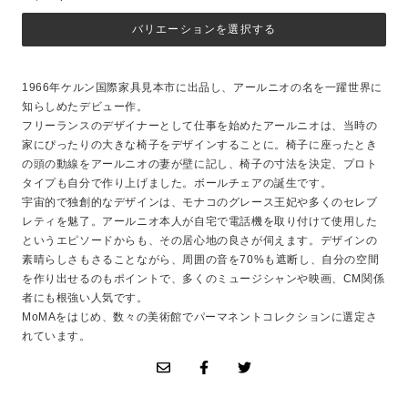
バリエーションを選択する
1966年ケルン国際家具見本市に出品し、アールニオの名を一躍世界に
知らしめたデビュー作。
フリーランスのデザイナーとして仕事を始めたアールニオは、当時の
家にぴったりの大きな椅子をデザインすることに。椅子に座ったとき
の頭の動線をアールニオの妻が壁に記し、椅子の寸法を決定、プロト
タイプも自分で作り上げました。ボールチェアの誕生です。
宇宙的で独創的なデザインは、モナコのグレース王妃や多くのセレブ
レティを魅了。アールニオ本人が自宅で電話機を取り付けて使用した
というエピソードからも、その居心地の良さが伺えます。デザインの
素晴らしさもさることながら、周囲の音を70%も遮断し、自分の空間
を作り出せるのもポイントで、多くのミュージシャンや映画、CM関係
者にも根強い人気です。
MoMAをはじめ、数々の美術館でパーマネントコレクションに選定さ
れています。