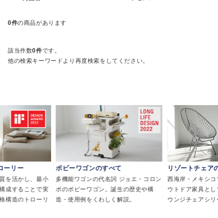
0件
の商品があります
該当件数
0件
です。
他の検索キーワードより再度検索をしてください。
ローリー
ボビーワゴンのすべて
リゾートチェア
質を活かし、最小
多機能ワゴンの代名詞 ジョエ・コロン
西海岸・メキシコで
構成することで実
ボのボビーワゴン。誕生の歴史や構
ウトドア家具とし
格構造のトローリ
造・使用例をくわしく解説。
ウンジチェアシリ