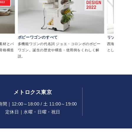
ボビーワゴンのすべて
リゾートチェ
素材とパ
多機能ワゴンの代名詞 ジョエ・コロンボのボビー
西海岸・メキシ
骨格構造
ワゴン。誕生の歴史や構造・使用例をくわしく解
として親しま
説。
メトロクス東京
｜12:00～18:00 / 土 11:00～19:00
定休日｜水曜・日曜・祝日