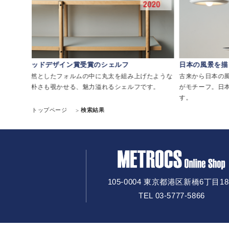
グッドデザイン賞受賞のシェルフ
日本の風景を描
リアミ
整然としたフォルムの中に丸太を組み上げたような
古来から日本の
素朴さも覗かせる、魅力溢れるシェルフです。
がモチーフ。日
す。
トップページ
検索結果
105-0004 東京都港区新橋6丁目18
TEL 03-5777-5866