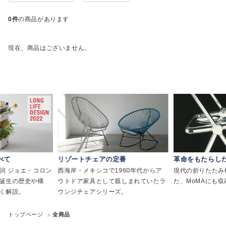
0件
の商品があります
現在、商品はございません。
べて
リゾートチェアの定番
革命をもたらし
詞 ジョエ・コロン
西海岸・メキシコで1960年代からア
現代の折りたたみ
誕生の歴史や構
ウトドア家具として親しまれていたラ
た、MoMAにも
く解説。
ウンジチェアシリーズ。
トップページ
全商品