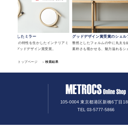
グッドデザイン賞受賞のシェルフ
日本の風景を描
リアミ
整然としたフォルムの中に丸太を組み上げたような
古来から日本の
素朴さも覗かせる、魅力溢れるシェルフです。
がモチーフ。日
す。
トップページ
検索結果
105-0004 東京都港区新橋6丁目18
TEL 03-5777-5866