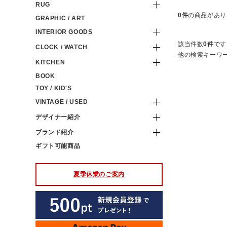
RUG
0件
の商品があり
GRAPHIC / ART
INTERIOR GOODS
該当件数
0件
です
CLOCK / WATCH
他の検索キーワ
KITCHEN
BOOK
TOY / KID'S
VINTAGE / USED
デザイナー紹介
ブランド紹介
ギフト可能商品
夏季休業のご案内