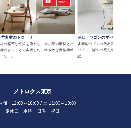
ボビーワゴンのすべて
リゾートチェ
素材とパ
多機能ワゴンの代名詞 ジョエ・コロンボのボビー
西海岸・メキシ
骨格構造
ワゴン。誕生の歴史や構造・使用例をくわしく解
として親しま
説。
メトロクス東京
｜12:00～18:00 / 土 11:00～19:00
定休日｜水曜・日曜・祝日