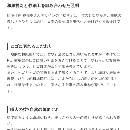
和紙提灯と竹細工を組み合わせた照明
照明作家 谷俊幸さんデザインの「紡ぎ」は、竹のしなやかさと和紙の
優しさをひとつに結び、日本の美意識を現代へと受け継ぐ和紙提灯で
す。
ヒゴに表れるこだわり
一般的な和紙提灯では、竹や針金のヒゴが用いられますが、本作では
PET樹脂製のヒゴに薄い和紙を巻き付けることで、やわらかな質感を
生み出しつつ、ヒゴ自体が落とす影を抑えています。
また、ヒゴとヒゴの間隔をあえて狭くすることで、より繊細な表情を
表現。ひとつの和紙提灯には、およそ75mもの長さのヒゴが使用さ
れ、繊細な佇まいの中に、膨大な手仕事の積み重ねが息づいていま
す。
職人の技×自然の気まぐれ
指で撚るような繊細な動き、優しさや人の手の温もりが感じられる作
品。
一本の竹から生まれる形には、職人の技と、自然の気まぐれが宿りま