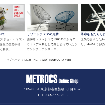
べて
リゾートチェアの定番
革命をもたらし
詞 ジョエ・コロン
西海岸・メキシコで1960年代からア
現代の折りたたみ
誕生の歴史や構
ウトドア家具として親しまれていたラ
た、MoMAにも
く解説。
ウンジチェアシリーズ。
トップページ
LIGHTING
紡ぎ TSUMUGI A-type
105-0004 東京都港区新橋6丁目18-2
TEL 03-5777-5866